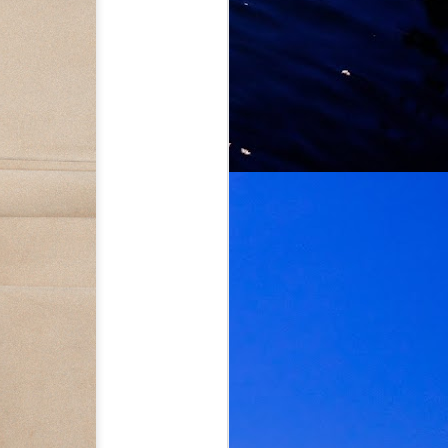
Rockstage Entertainment, hari ini
secara rasmi mengeluarkan notis
panggilan terakhir (last call) buat
seluruh pengikut dan pencinta
seni muzik tanahair serta
serantau. Makluman ini menyusul
berikutan status penjualan tiket
bagi Konsert Mangu di
KualaLumpur yang kini
dilaporkan berada pada tahap
yang sangat terhad dan kritikal.