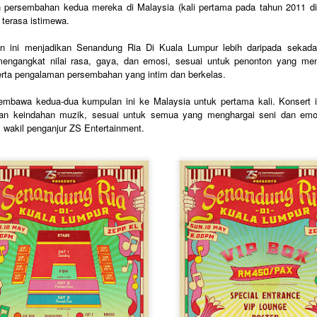
 persembahan kedua mereka di Malaysia (kali pertama pada tahun 2011 di 
 terasa istimewa.
“AJAR AKU” SATUKAN DUA DUNIA MUZIK DALAM
AY
 ini menjadikan Senandung Ria Di Kuala Lumpur lebih daripada sekadar
14
KOLABORASI UNIK
engangkat nilai rasa, gaya, dan emosi, sesuai untuk penonton yang men
KUALA LUMPUR, 14 MEI 2026 – Selepas lebih dua dekad
erta pengalaman persembahan yang intim dan berkelas.
ikenali menerusi karya-karya balada dan pop alternatif yang dekat
engan jiwa pendengar, Aizat Amdan kini membuka lembaran baharu
mbawa kedua-dua kumpulan ini ke Malaysia untuk pertama kali. Konsert i
alam perjalanan seninya menerusi single terbaharu berjudul “Ajar
ku”, sebuah kolaborasi bersama band post-hardcore popular,
an keindahan muzik, sesuai untuk semua yang menghargai seni dan emosi
ekumpulan Orang Gila (SOG).
akil penganjur ZS Entertainment.
KONSERT 3 VETO GABUNGKAN TIGA GERGASI
AY
13
ROCK WINGS , SEARCH & XPDC ATAS SATU
PENTAS
UALA LUMPUR, 13 Mei 2026- Selepas sekian lama dinantikan,
eminat muzik rock tanah air bakal disajikan dengan sebuah konsert
stimewa apabila kumpulan Search,Wings & XPDC digandingkan
uat pertama kalinya dalam Konsert 3 Veto.