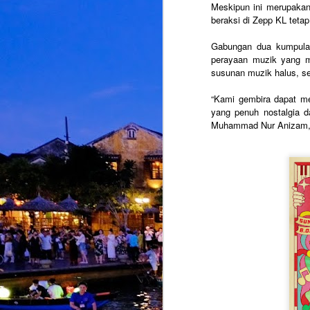
Meskipun ini merupakan
beraksi di Zepp KL tetap
M
Gabungan dua kumpulan
perayaan muzik yang m
susunan muzik halus, s
d
d
“Kami gembira dapat me
d
A
yang penuh nostalgia d
S
Muhammad Nur Anizam, w
M
K
p
i
b