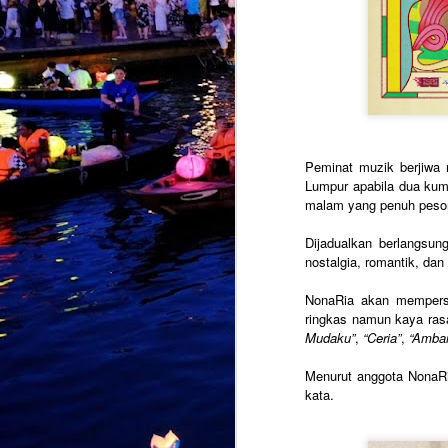
Peminat muzik berjiwa r
Lumpur apabila dua kum
malam yang penuh peso
Dijadualkan berlangsun
nostalgia, romantik, da
NonaRia akan memperse
ringkas namun kaya rasa
KIDD SANTHE
AUG
Mudaku”
,
“Ceria”
,
“Amba
4
MEMANG "AKU
LEVEL LAIN"
Menurut anggota NonaRi
KUALA LUMPUR, 31 JULAI 2026
kata.
– Selepas mencipta impak di
pentas antarabangsa menerusi
"Naa Vera Level", Kidd Santhe
kini membuka lembaran baharu