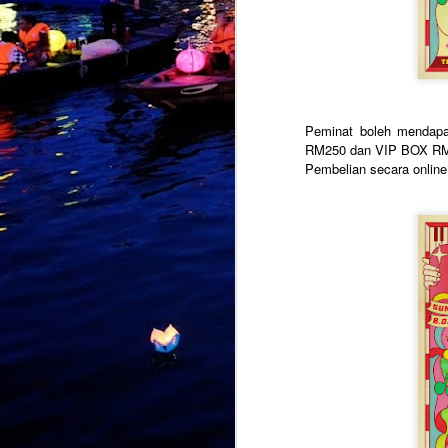
M
b
Peminat boleh menda
I
RM250 dan VIP BOX R
p
Pembelian secara online
B
m
p
t
a
M
k
p
k
k