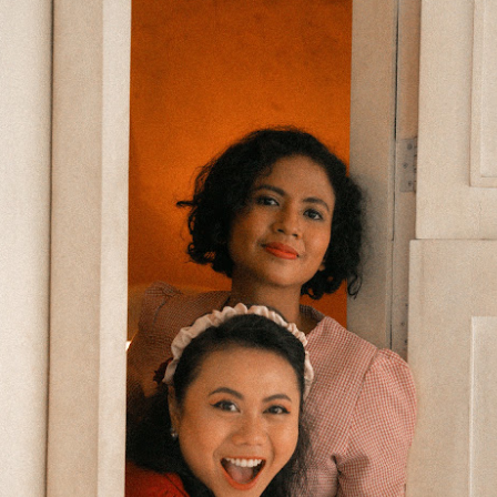
bulan, kumpulan wanita popular
KUALA LUMPUR, 24 JULAI 2026 -
Malaysia, DOLLA, kembali
C.Rino oleh Carlo Rino menyinari
SYAMEL LANCAR ALBUM SULUNG “PERTAMA”
UL
dengan single terbaharu berjudul
dua gaya cermin mata khas
23
“G.O.A.T”, sebuah kolaborasi
MERAIKAN SEDEKAD DALAM INDUSTRI
yang menggabungkan fesyen
bertenaga bersama ikon rap
dan fungsi untuk pakaian harian
KUALA LUMPUR, 24 Julai 2026 - Selepas sedekad membina
Thailand, F.Hero. Lagu ini
dengan mudah. Direka bentuk
ama menerusi lagu-lagu bernuansa emosi, Syamel hari ini
menandakan permulaan era
untuk melengkapkan gaya hidup
elancarkan album sulungnya, PERTAMA. Mengandungi enam lagu,
baharu DOLLA yang paling
wanita moden, cermin mata hitam
lbum ini menghimpunkan kisah tentang kehilangan, kerinduan,
berani setakat ini, sekali gus
C.Rino Halo dan C.Rino Aurelia
arapan dan keberanian untuk memulakan semula - sekali gus
mencerminkan aspirasi mereka
mempamerkan estetika abadi,
enandakan fasa baharu dalam perjalanan seninya.
untuk terus mengembangkan
keselesaan ringan dan
pengaruh ke seluruh Asia
perlindungan mata yang penting.
Selepas 10 tahun berada dalam industri, akhirnya saya dapat
Tenggara dan pasaran
empersembahkan album pertama saya.
antarabangsa.
THE LABRICH REVEAL: NURTURING
UL
6
GENERATIONS, EMPOWERING VITALITY -
PERKENALKAN PUAN SARIMAH IBRAHIM
SEBAGAI DUTA JENAMA
UALA LUMPUR, 26 Jun 2026 – Labrich hari ini melakar satu lagi
encapaian penting dalam perjalanan jenamanya menerusi
enganjuran The Labrich Reveal: Nurturing Generations, Empowering
itality, sebuah majlis eksklusif yang memperkenalkan dua rangkaian
roduk terbaharu Labrich serta mengumumkan secara rasmi Che
uan Sarimah Ibrahim sebagai Duta Jenama Labrich.