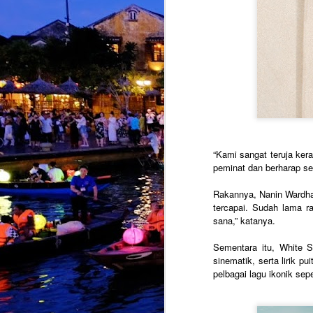
J
K
b
k
y
t
“Kami sangat teruja ker
peminat dan berharap se
Rakannya, Nanin Wardha
J
tercapai. Sudah lama ra
sana,” katanya.
k
i
Sementara itu, White 
s
sinematik, serta lirik p
K
pelbagai lagu ikonik sep
k
T
d