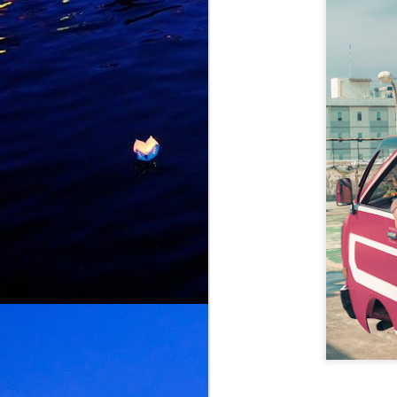
J
K
d
L
U
d
d
M
k
k
L
b
bu