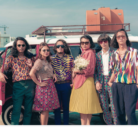
BAHANG MENJELANG KONSERT 3 DEKAD UNGU
UN
8
KIAN TERASA! MARSHA BAKAL BERAKSI
BERSAMA UNGU
UALA LUMPUR, 25 MEI 2026 – Bahang menjelang konsert yang
itunggu-tunggu ramai “Ungu 3 Dasawarsa: Special Night in Kuala
umpur” kini semakin dirasai apabila kumpulan legenda Indonesia,
ngu, bersedia untuk meraikan perjalanan seni mereka selama tiga
ekad bersama peminat di Malaysia dalam sebuah malam yang
ijangka penuh emosi, nostalgia dan kejutan istimewa.
LATIHAN PESTAPORA MALAYSIA 2026 UMUM
AY
24
BARISAN PENUH ARTIS!
KUALA LUMPUR, 21 MEI 2026 – Selepas mencetuskan
eterujaan dalam kalangan peminat menerusi pengumuman edisi
edua serta sambutan hangat terhadap jualan “Blind Sale Tickets”,
atihan Pestapora Malaysia 2026 kini secara rasmi mengumumkan
arisan penuh artis yang bakal menjayakan festival muzik rentas
daya paling dinanti-nantikan tahun ini.