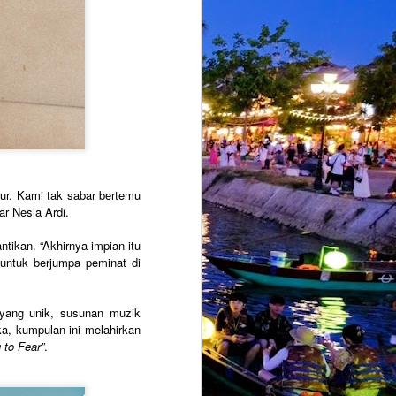
pur. Kami tak sabar bertemu
r Nesia Ardi.
ikan. “Akhirnya impian itu
a untuk berjumpa peminat di
 yang unik, susunan muzik
ka, kumpulan ini melahirkan
 to Fear”
.