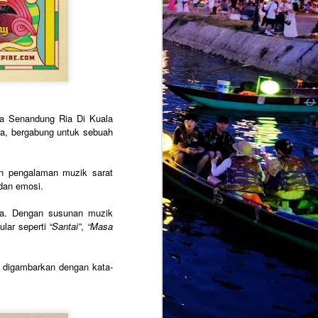
alkan sedikit identiti balada klasik
gannya sebelum ini, sebaliknya
moden berteraskan slow rock balada.
ewa Senandung Ria Di Kuala
a, bergabung untuk sebuah
an pengalaman muzik sarat
dan emosi.
ja. Dengan susunan muzik
ular seperti
“Santai”
,
“Masa
AMARAN :
JUL
28
PENJUALAN TIKET
KONSERT EKSLUSIF
r digambarkan dengan kata-
‘MANGU DI KUALA
LUMPUR’ DI ZEPP KL
KINI DI TAHAP
BAHAYA