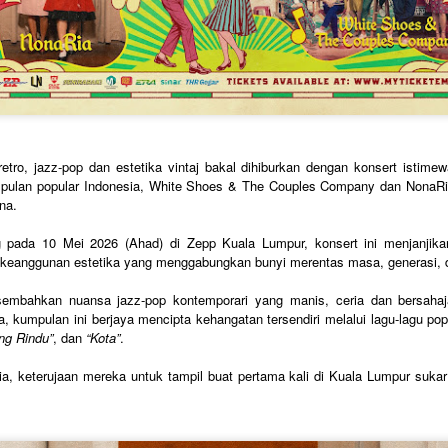
Syafiq apabila dia meningg
yang sering dikaitkan den
mempertaruhkan sentuhan 
etro, jazz-pop dan estetika vintaj bakal dihiburkan dengan konsert istim
pulan popular Indonesia, White Shoes & The Couples Company dan NonaRi
na.
g pada 10 Mei 2026 (Ahad) di Zepp Kuala Lumpur, konsert ini menjanjik
n keanggunan estetika yang menggabungkan bunyi merentas masa, generasi, 
mbahkan nuansa jazz-pop kontemporari yang manis, ceria dan bersaha
, kumpulan ini berjaya mencipta kehangatan tersendiri melalui lagu-lagu pop
DOLLA KEMBALI
TERKINI DARI
AUG
JUL
ng Rindu”
, dan
“Kota”
.
3
LINCAH
31
C.RINO OLEH CARLO
MENAMPILKAN IKON
RINO KOLEKSI
a, keterujaan mereka untuk tampil buat pertama kali di Kuala Lumpur suka
RAP THAILAND
TERBARU
F.HERO DALAM "
KACAMATA HITAM
G.O.A.T "
DENGAN DUA
CERMIN MATA HITAM
KUALA LUMPUR, 31 Julai 2026 -
SETIAP HARI
Selepas penantian selama lapan