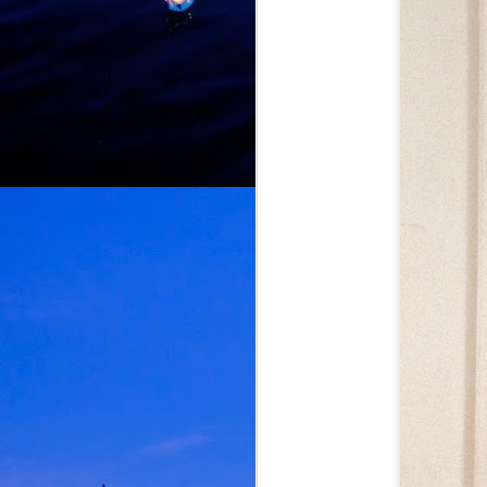
dengan mempersembahkan "Aku
Level Lain", sebuah karya yang
diolah semula dengan identiti
J
Malaysia menerusi bahasa,
budaya dan warna muzik
tempatan.
n
Kemunculan "Aku Level Lain"
m
hadir susulan kejayaan "Naa
a
Vera Level", single kedua
h
daripada album yang bakal
m
dilancarkan, "Mr. Crorepati".
“
m
J
K
p
p
V
p
P