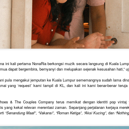
HARITH ZAZMAN DAN YONNYBOII RAIKAN
UN
19
MAKNA KELUARGA MENERUSI SINGLE BAHARU,
“SEMPURNA”
uala Lumpur, 18 Jun 2026 - Bersempena sambutan Hari Bapa yang
akal tiba, Harith Zazman dan Yonnyboii bergabung buat julung
alinya menerusi single baharu berjudul “Sempurna”, sebuah karya
ang meraikan kasih sayang, penerimaan dan penghargaan
erhadap insan yang melengkapkan kehidupan.
ana ini kali pertama NonaRia berkongsi muzik secara langsung di Kuala Lum
mua dapat bergembira, bernyanyi dan melupakan sejenak kesusahan hati,” uja
LOVEBITES METAL QUEEN DARI JEPUN BAKAL
ni pula mengakui jemputan ke Kuala Lumpur sememangnya sudah lama dinant
UN
17
AMUKAN MALAYSIA 4 OKTOBER
mai yang ‘request’ kami tampil di KL, dan kali ini kami benar-benar teruj
Selepas hampir sedekad membina nama sebagai antara
umpulan heavy metal wanita paling berpengaruh di dunia, akhirnya
mpian peminat tempatan untuk menyaksikan Lovebites beraksi
Shoes & The Couples Company terus memikat dengan identiti pop vintaj
ecara langsung bakal menjadi kenyataan.
uitis yang kekal relevan merentasi zaman. Sepanjang perjalanan kerjaya mere
umpulan sensasi dari Tokyo, Jepun itu disahkan akan mengadakan
erti
“Senandung Maaf”
,
“Vakansi”
,
“Roman Ketiga”
,
“Aksi Kucing”
, dan
“Nothing
onsert sulung mereka di Malaysia menerusi Lovebites: Outstanding
our Live In Kuala Lumpur yang dijadual berlangsung pada 4 Oktober
epan di Zepp Kuala Lumpur.