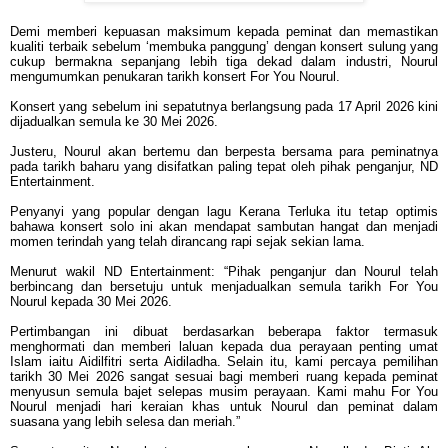
Demi memberi kepuasan maksimum kepada peminat dan memastikan
kualiti terbaik sebelum ‘membuka panggung’ dengan konsert sulung yang
cukup bermakna sepanjang lebih tiga dekad dalam industri, Nourul
mengumumkan penukaran tarikh konsert For You Nourul.
Konsert yang sebelum ini sepatutnya berlangsung pada 17 April 2026 kini
dijadualkan semula ke 30 Mei 2026.
Justeru, Nourul akan bertemu dan berpesta bersama para peminatnya
pada tarikh baharu yang disifatkan paling tepat oleh pihak penganjur, ND
Entertainment.
Penyanyi yang popular dengan lagu Kerana Terluka itu tetap optimis
bahawa konsert solo ini akan mendapat sambutan hangat dan menjadi
momen terindah yang telah dirancang rapi sejak sekian lama.
Menurut wakil ND Entertainment:
“Pihak penganjur dan Nourul telah
berbincang dan bersetuju untuk menjadualkan semula tarikh For You
Nourul kepada 30 Mei 2026.
Pertimbangan ini dibuat berdasarkan beberapa faktor termasuk
menghormati dan memberi laluan kepada dua perayaan penting umat
Islam iaitu Aidilfitri serta Aidiladha.
Selain itu, kami percaya pemilihan
tarikh 30 Mei 2026 sangat sesuai bagi memberi ruang kepada peminat
menyusun semula bajet selepas musim perayaan. Kami mahu For You
Nourul menjadi hari keraian khas untuk Nourul dan peminat dalam
suasana yang lebih selesa dan meriah.”