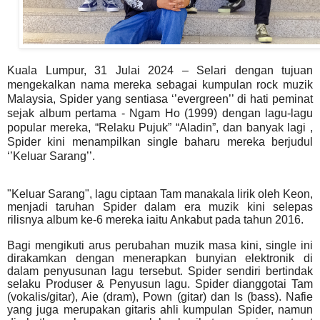
Kuala Lumpur, 31 Julai 2024 – Selari dengan tujuan
mengekalkan nama mereka sebagai kumpulan rock muzik
Malaysia, Spider yang sentiasa ‘’evergreen’’ di hati peminat
sejak album pertama - Ngam Ho (1999) dengan lagu-lagu
popular mereka, “Relaku Pujuk” “Aladin”, dan banyak lagi ,
Spider kini menampilkan single baharu mereka berjudul
‘’Keluar Sarang’’.
"Keluar Sarang", lagu ciptaan Tam manakala lirik oleh Keon,
menjadi taruhan Spider dalam era muzik kini selepas
rilisnya album ke-6 mereka iaitu Ankabut pada tahun 2016.
Bagi mengikuti arus perubahan muzik masa kini, single ini
dirakamkan dengan menerapkan bunyian elektronik di
dalam penyusunan lagu tersebut. Spider sendiri bertindak
selaku Produser & Penyusun lagu. Spider dianggotai Tam
(vokalis/gitar), Aie (dram), Pown (gitar) dan Is (bass). Nafie
yang juga merupakan gitaris ahli kumpulan Spider, namun