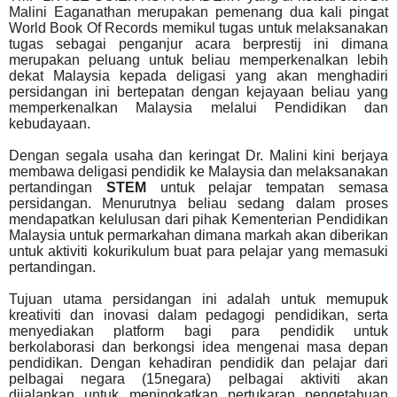
Malini Eaganathan merupakan pemenang dua kali pingat
World Book Of Records memikul tugas untuk melaksanakan
tugas sebagai penganjur acara berprestij ini dimana
merupakan peluang untuk beliau memperkenalkan lebih
dekat Malaysia kepada deligasi yang akan menghadiri
persidangan ini bertepatan dengan kejayaan beliau yang
memperkenalkan Malaysia melalui Pendidikan dan
kebudayaan.
Dengan segala usaha dan keringat Dr. Malini kini berjaya
membawa deligasi pendidik ke Malaysia dan melaksanakan
pertandingan
STEM
untuk pelajar tempatan semasa
persidangan. Menurutnya beliau sedang dalam proses
mendapatkan kelulusan dari pihak Kementerian Pendidikan
Malaysia untuk permarkahan dimana markah akan diberikan
untuk aktiviti kokurikulum buat para pelajar yang memasuki
pertandingan.
Tujuan utama persidangan ini adalah untuk memupuk
kreativiti dan inovasi dalam pedagogi pendidikan, serta
menyediakan platform bagi para pendidik untuk
berkolaborasi dan berkongsi idea mengenai masa depan
pendidikan. Dengan kehadiran pendidik dan pelajar dari
pelbagai negara (15negara) pelbagai aktiviti akan
dijalankan untuk meningkatkan pertukaran pengetahuan