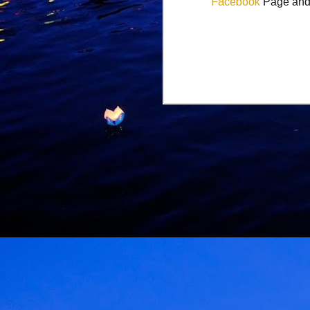
Facebook
Page and 
J
K
d
L
U
d
d
M
k
k
L
b
bu