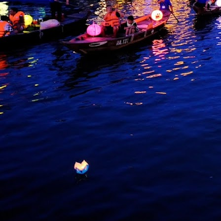
M
b
I
p
B
m
p
t
a
M
k
p
k
k