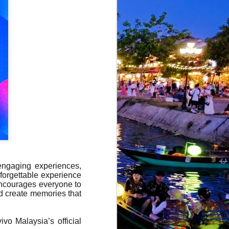
 engaging experiences,
nforgettable experience
 encourages everyone to
nd create memories that
ivo Malaysia’s official