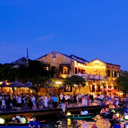
M
d
d
d
A
S
M
K
p
i
b