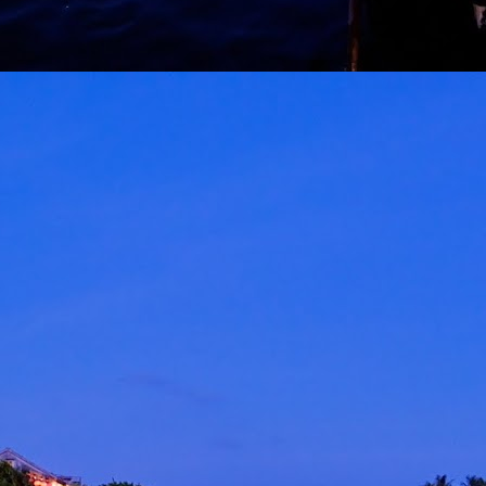
ROCKQUEEN ELLA " HOMECOMING " BAKAL
AY
6
TAKLUK STADIUM BATU KAWAN 25 JULAI
KUALA LUMPUR, 5 MEI 2026 – Sebuah sidang media khas
iadakan pada hari ini bertempat di Odeon Kuala Lumpur bagi
engumumkan penganjuran konsert Majlis Tertinggi Rockqueen Ella:
omecoming Edisi 60 Permata Biru yang bakal berlangsung pada 25
ulai 2026 ini di Stadium Negeri Pulau Pinang, Batu Kawan.
" LAST MAN STANDING 2026 " AWIE BAKAL
AY
6
GEGARKAN STADIUM MERDEKA 12 SEPTEMBER
KUALA LUMPUR, 4 Mei 2026: Legenda rock tanah air, Dato’
wie, bakal mengukir satu lagi sejarah menerusi konsert berskala
ega AWIE ROCK KING - LAST MAN STANDING 2026 yang akan
erlangsung di Stadium Merdeka pada 12 September 2026 ini.