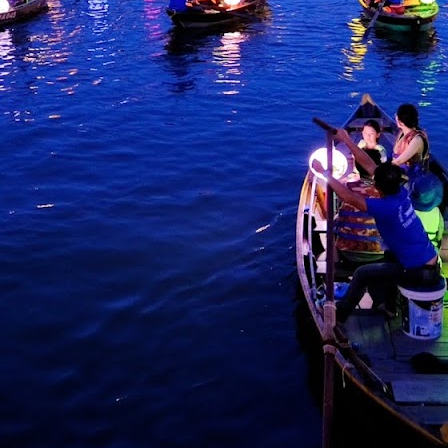
SENTUHAN EMOSI RASI JIWA GHEA INDRAWARI
AY
11
SAMPAI KEPADA PEMINAT
Ghea Indrawari akhirnya merealisasikan impiannya untuk
ertemu peminat Malaysia menerusi konsert solo istimewa “GHEA
NDRAWARI: RASI JIWA – Live in Kuala Lumpur” yang berlangsung
enuh emosional di Zepp Kuala Lumpur pada 8 Mei lalu.
uat pertama kali tampil dengan konsert penuh di Malaysia, Ghea
embuktikan popularitinya bukan sekadar bersandarkan angka
enstriman digital semata-mata, tetapi kekuatan sebenar penyanyi itu
erletak pada keupayaannya menyampaikan emosi secara jujur di
tas pentas.
" KAU BERSAMA DIA " KLANGIT MENAMPILKAN
AY
6
DINA RIJEU
Kumpulan pop rock popular, Klangit kembali mengukuhkan
edudukan mereka dalam industri muzik tempatan menerusi
elancaran single terbaharu berjudul “Kau Bersama Dia”, sebuah
arya yang menyelami sisi paling rapuh dalam perasaan manusia -
ehilangan, penerimaan dan keikhlasan dalam mencintai.