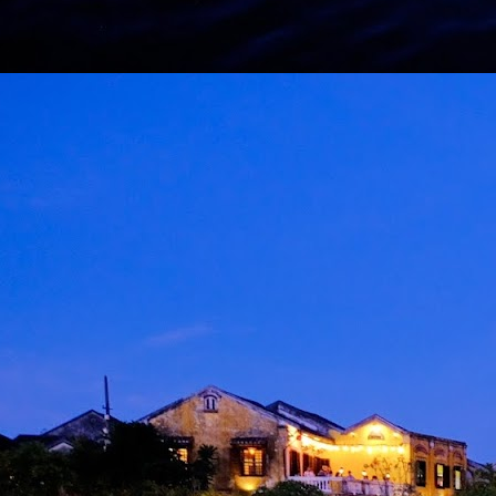
M
d
m
H
J
M
A
m
b