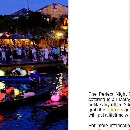
J
K
b
k
y
t
J
The Perfect Night P
k
catering to all Mala
i
s
unlike any other. Ad
grab their
tickets
qui
K
will last a lifetime wi
k
T
For more informatio
d