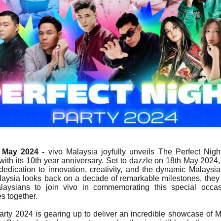
Syafiq apabila dia meningg
yang sering dikaitkan den
mempertaruhkan sentuhan 
 May 2024 -
vivo Malaysia joyfully unveils The Perfect Nigh
DOLLA KEMBALI
TERKINI DARI
AUG
JUL
with its 10th year anniversary. Set to dazzle on 18th May 2024,
3
LINCAH
31
C.RINO OLEH CARLO
 dedication to innovation, creativity, and the dynamic Malaysi
MENAMPILKAN IKON
RINO KOLEKSI
laysia looks back on a decade of remarkable milestones, they
RAP THAILAND
TERBARU
Malaysians to join vivo in commemorating this special occ
F.HERO DALAM "
KACAMATA HITAM
 together.
G.O.A.T "
DENGAN DUA
CERMIN MATA HITAM
KUALA LUMPUR, 31 Julai 2026 -
arty 2024 is gearing up to deliver an incredible showcase of 
SETIAP HARI
Selepas penantian selama lapan