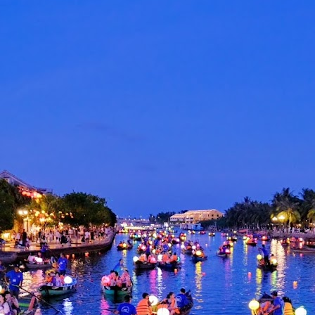
“AJAR AKU” SATUKAN DUA DUNIA MUZIK DALAM
AY
14
KOLABORASI UNIK
KUALA LUMPUR, 14 MEI 2026 – Selepas lebih dua dekad
ikenali menerusi karya-karya balada dan pop alternatif yang dekat
engan jiwa pendengar, Aizat Amdan kini membuka lembaran baharu
alam perjalanan seninya menerusi single terbaharu berjudul “Ajar
ku”, sebuah kolaborasi bersama band post-hardcore popular,
ekumpulan Orang Gila (SOG).
KONSERT 3 VETO GABUNGKAN TIGA GERGASI
AY
13
ROCK WINGS , SEARCH & XPDC ATAS SATU
PENTAS
UALA LUMPUR, 13 Mei 2026- Selepas sekian lama dinantikan,
eminat muzik rock tanah air bakal disajikan dengan sebuah konsert
stimewa apabila kumpulan Search,Wings & XPDC digandingkan
uat pertama kalinya dalam Konsert 3 Veto.