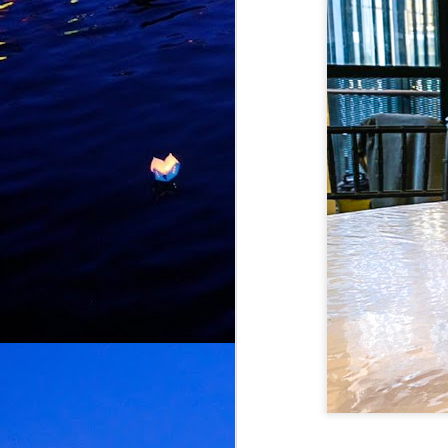
J
K
d
L
U
d
d
M
k
k
L
b
bu