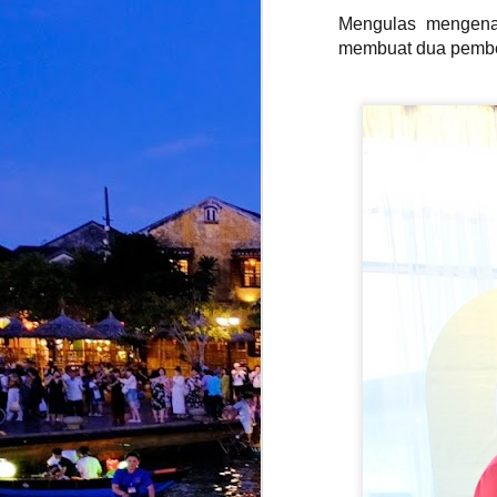
Mengulas mengenai
membuat dua pembeli
M
d
d
d
A
S
M
K
p
i
b