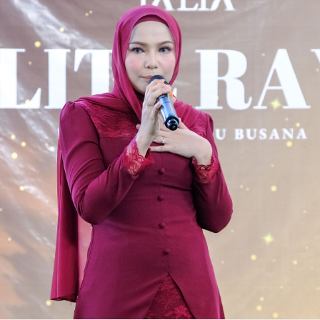
bulan, kumpulan wanita popular
KUALA LUMPUR, 24 JULAI 2026 -
Malaysia, DOLLA, kembali
C.Rino oleh Carlo Rino menyinari
SYAMEL LANCAR ALBUM SULUNG “PERTAMA”
UL
dengan single terbaharu berjudul
dua gaya cermin mata khas
23
“G.O.A.T”, sebuah kolaborasi
MERAIKAN SEDEKAD DALAM INDUSTRI
yang menggabungkan fesyen
bertenaga bersama ikon rap
dan fungsi untuk pakaian harian
KUALA LUMPUR, 24 Julai 2026 - Selepas sedekad membina
Thailand, F.Hero. Lagu ini
dengan mudah. Direka bentuk
ama menerusi lagu-lagu bernuansa emosi, Syamel hari ini
menandakan permulaan era
untuk melengkapkan gaya hidup
elancarkan album sulungnya, PERTAMA. Mengandungi enam lagu,
baharu DOLLA yang paling
wanita moden, cermin mata hitam
lbum ini menghimpunkan kisah tentang kehilangan, kerinduan,
berani setakat ini, sekali gus
C.Rino Halo dan C.Rino Aurelia
arapan dan keberanian untuk memulakan semula - sekali gus
mencerminkan aspirasi mereka
mempamerkan estetika abadi,
enandakan fasa baharu dalam perjalanan seninya.
untuk terus mengembangkan
keselesaan ringan dan
pengaruh ke seluruh Asia
perlindungan mata yang penting.
Selepas 10 tahun berada dalam industri, akhirnya saya dapat
Tenggara dan pasaran
empersembahkan album pertama saya.
antarabangsa.
THE LABRICH REVEAL: NURTURING
UL
6
GENERATIONS, EMPOWERING VITALITY -
PERKENALKAN PUAN SARIMAH IBRAHIM
SEBAGAI DUTA JENAMA
UALA LUMPUR, 26 Jun 2026 – Labrich hari ini melakar satu lagi
encapaian penting dalam perjalanan jenamanya menerusi
enganjuran The Labrich Reveal: Nurturing Generations, Empowering
itality, sebuah majlis eksklusif yang memperkenalkan dua rangkaian
roduk terbaharu Labrich serta mengumumkan secara rasmi Che
uan Sarimah Ibrahim sebagai Duta Jenama Labrich.