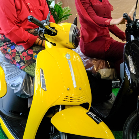
SENTUHAN EMOSI RASI JIWA GHEA INDRAWARI
AY
11
SAMPAI KEPADA PEMINAT
Ghea Indrawari akhirnya merealisasikan impiannya untuk
ertemu peminat Malaysia menerusi konsert solo istimewa “GHEA
NDRAWARI: RASI JIWA – Live in Kuala Lumpur” yang berlangsung
enuh emosional di Zepp Kuala Lumpur pada 8 Mei lalu.
uat pertama kali tampil dengan konsert penuh di Malaysia, Ghea
embuktikan popularitinya bukan sekadar bersandarkan angka
enstriman digital semata-mata, tetapi kekuatan sebenar penyanyi itu
erletak pada keupayaannya menyampaikan emosi secara jujur di
tas pentas.
" KAU BERSAMA DIA " KLANGIT MENAMPILKAN
AY
6
DINA RIJEU
Kumpulan pop rock popular, Klangit kembali mengukuhkan
edudukan mereka dalam industri muzik tempatan menerusi
elancaran single terbaharu berjudul “Kau Bersama Dia”, sebuah
arya yang menyelami sisi paling rapuh dalam perasaan manusia -
ehilangan, penerimaan dan keikhlasan dalam mencintai.