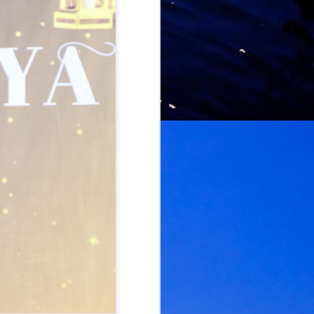
Rockstage Entertainment, hari ini
secara rasmi mengeluarkan notis
panggilan terakhir (last call) buat
seluruh pengikut dan pencinta
seni muzik tanahair serta
serantau. Makluman ini menyusul
berikutan status penjualan tiket
bagi Konsert Mangu di
KualaLumpur yang kini
dilaporkan berada pada tahap
yang sangat terhad dan kritikal.