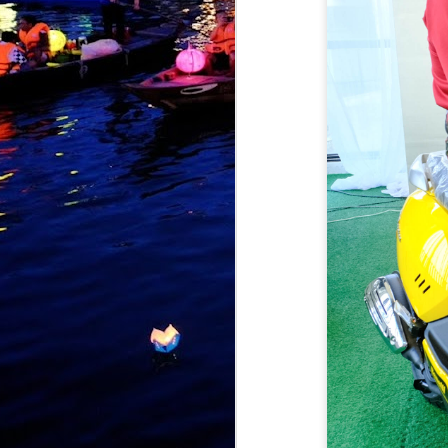
M
b
I
p
B
m
p
t
a
M
k
p
k
k