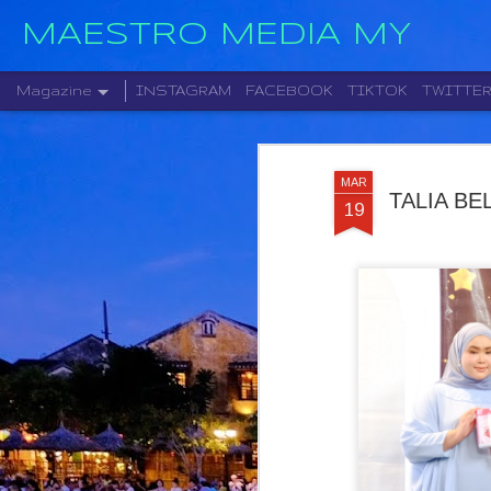
MAESTRO MEDIA MY
Magazine
INSTAGRAM
FACEBOOK
TIKTOK
TWITTE
MAR
TALIA B
19