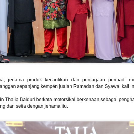
Syafiq apabila dia meningg
yang sering dikaitkan den
mempertaruhkan sentuhan 
a, jenama produk kecantikan dan penjagaan peribadi 
elanggan sepanjang kempen jualan Ramadan dan Syawal kali in
DOLLA KEMBALI
TERKINI DARI
AUG
JUL
in Thalia Baiduri berkata motorsikal berkenaan sebagai peng
3
LINCAH
31
C.RINO OLEH CARLO
ng dan setia dengan jenama itu.
MENAMPILKAN IKON
RINO KOLEKSI
RAP THAILAND
TERBARU
F.HERO DALAM "
KACAMATA HITAM
G.O.A.T "
DENGAN DUA
CERMIN MATA HITAM
KUALA LUMPUR, 31 Julai 2026 -
SETIAP HARI
Selepas penantian selama lapan