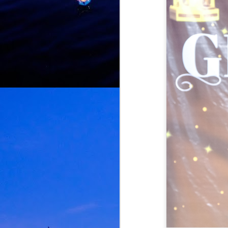
dengan mempersembahkan "Aku
Level Lain", sebuah karya yang
diolah semula dengan identiti
J
Malaysia menerusi bahasa,
budaya dan warna muzik
tempatan.
n
Kemunculan "Aku Level Lain"
m
hadir susulan kejayaan "Naa
a
Vera Level", single kedua
h
daripada album yang bakal
m
dilancarkan, "Mr. Crorepati".
“
m
J
K
p
p
V
p
P