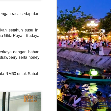
h dengan rasa sedap dan
kan setahun susu ini
a Glitz Raya - Budaya
iperkaya dengan bahan
trawberry serta honey
kala RM60 untuk Sabah