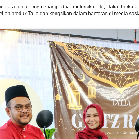
 cara untuk memenangi dua motorsikal itu, Talia berkata 
an produk Talia dan kongsikan dalam hantaran di media sosial
“AJAR AKU” SATUKAN DUA DUNIA MUZIK DALAM
AY
14
KOLABORASI UNIK
KUALA LUMPUR, 14 MEI 2026 – Selepas lebih dua dekad
ikenali menerusi karya-karya balada dan pop alternatif yang dekat
engan jiwa pendengar, Aizat Amdan kini membuka lembaran baharu
alam perjalanan seninya menerusi single terbaharu berjudul “Ajar
ku”, sebuah kolaborasi bersama band post-hardcore popular,
ekumpulan Orang Gila (SOG).
KONSERT 3 VETO GABUNGKAN TIGA GERGASI
AY
13
ROCK WINGS , SEARCH & XPDC ATAS SATU
PENTAS
UALA LUMPUR, 13 Mei 2026- Selepas sekian lama dinantikan,
eminat muzik rock tanah air bakal disajikan dengan sebuah konsert
stimewa apabila kumpulan Search,Wings & XPDC digandingkan
uat pertama kalinya dalam Konsert 3 Veto.