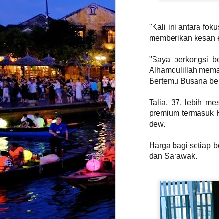
J
"Kali ini antara fok
memberikan kesan ef
K
b
"Saya berkongsi b
k
Alhamdulillah mema
y
t
Bertemu Busana ber
Talia, 37, lebih m
premium termasuk K
dew.
J
Harga bagi setiap 
dan Sarawak.
k
i
s
K
k
T
d