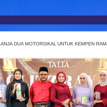
R
SYAFIQ F
AUG
4
ELANJA DUA MOTORSIKAL UNTUK KEMPEN RA
BANGKIT
PERTARUH
" SETELA
MENYEPI
KUALA LUMPUR, 4 Ogos – 
mempertaruhkan karya baha
kembali mewarnai industri
terbaharu berjudul Cerita
baharu dalam perjalanan s
Single terbitan MVM Music 
hari ini dalam satu majlis
syarikat berkenaan, Ariel P
Menariknya, Cerita Luka 