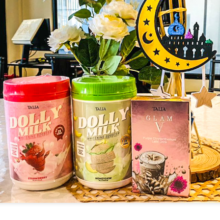
BAHANG MENJELANG KONSERT 3 DEKAD UNGU
UN
8
KIAN TERASA! MARSHA BAKAL BERAKSI
BERSAMA UNGU
UALA LUMPUR, 25 MEI 2026 – Bahang menjelang konsert yang
itunggu-tunggu ramai “Ungu 3 Dasawarsa: Special Night in Kuala
umpur” kini semakin dirasai apabila kumpulan legenda Indonesia,
ngu, bersedia untuk meraikan perjalanan seni mereka selama tiga
ekad bersama peminat di Malaysia dalam sebuah malam yang
ijangka penuh emosi, nostalgia dan kejutan istimewa.
LATIHAN PESTAPORA MALAYSIA 2026 UMUM
AY
24
BARISAN PENUH ARTIS!
KUALA LUMPUR, 21 MEI 2026 – Selepas mencetuskan
eterujaan dalam kalangan peminat menerusi pengumuman edisi
edua serta sambutan hangat terhadap jualan “Blind Sale Tickets”,
atihan Pestapora Malaysia 2026 kini secara rasmi mengumumkan
arisan penuh artis yang bakal menjayakan festival muzik rentas
daya paling dinanti-nantikan tahun ini.