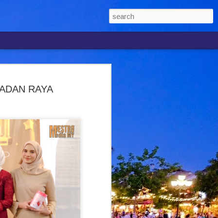
ARHAIN KINI
MADAN RAYA
 SEMULA
KAN " CINTA LUKA
H DUA TAHUN
Selepas hampir dua tahun tidak
ru, penyanyi Syafiq Farhain akhirnya
 muzik tempatan menerusi single
 Luka, sekali gus membuka lembaran
eninya.
Sdn. Bhd. itu dilancarkan secara rasmi
 yang turut dihadiri Pengarah Pemasaran
ua.
memperlihatkan perubahan arah muzik