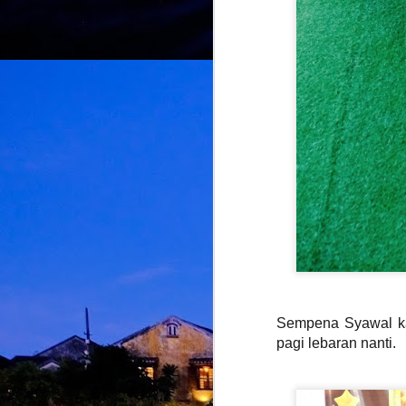
M
d
m
H
J
M
A
Sempena Syawal kali
m
pagi lebaran nanti.
b