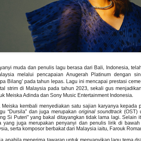
Syafiq apabila dia meningg
yang sering dikaitkan den
mempertaruhkan sentuhan 
anyi muda dan penulis lagu berasa dari Bali, Indonesia, tel
Malaysia melalui pencapaian Anugerah Platinum dengan si
npa Bilang’ pada tahun lepas. Lagu ini mencapai prestasi cem
gital strim di Malaysia pada tahun 2023, sekali gus menjadik
 Meiska Adinda dan Sony Music Entertainment Indonesia.
DOLLA KEMBALI
TERKINI DARI
AUG
JUL
a Meiska kembali menyediakan satu sajian karyanya kepada 
3
LINCAH
31
C.RINO OLEH CARLO
agu “Dursila” dan juga merupakan
original soundtrack
(OST) u
MENAMPILKAN IKON
RINO KOLEKSI
g Si Puteri” yang bakal ditayangkan tidak lama lagi. Selain itu,
RAP THAILAND
TERBARU
ta yang juga merupakan penyanyi dan penulis lirik di bawa
F.HERO DALAM "
KACAMATA HITAM
sia, serta komposor berbakat dari Malaysia iaitu, Farouk Roma
G.O.A.T "
DENGAN DUA
CERMIN MATA HITAM
KUALA LUMPUR, 31 Julai 2026 -
uja apabila menerima tawaran untuk menyanyikan lagu tema dra
SETIAP HARI
Selepas penantian selama lapan