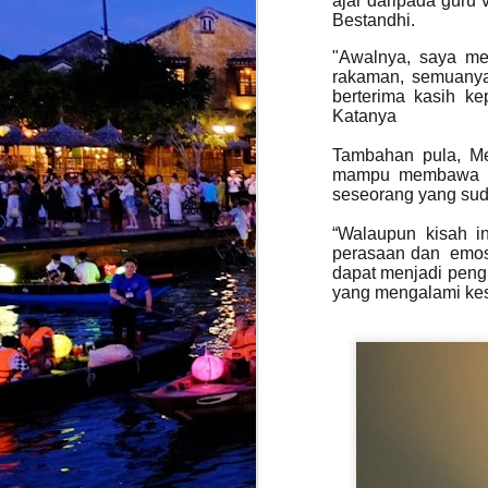
ajar daripada guru 
Bestandhi.
J
"Awalnya, saya me
rakaman, semuanya 
berterima kasih k
K
Katanya
b
k
Tambahan pula, Me
y
mampu membawa pen
t
seseorang yang suda
“Walaupun kisah in
perasaan dan emosi
dapat menjadi peng
yang mengalami kes
J
k
i
s
K
k
T
d