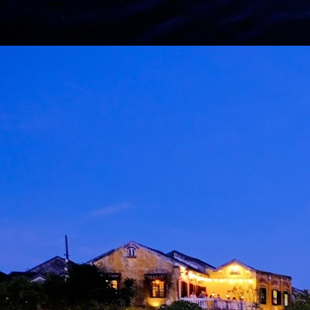
M
d
m
H
J
M
A
m
b