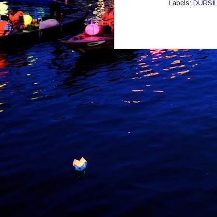
Labels:
DURSI
M
b
I
p
B
m
p
t
a
M
k
p
k
k