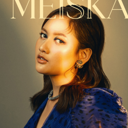
BAHANG MENJELANG KONSERT 3 DEKAD UNGU
UN
8
KIAN TERASA! MARSHA BAKAL BERAKSI
BERSAMA UNGU
UALA LUMPUR, 25 MEI 2026 – Bahang menjelang konsert yang
itunggu-tunggu ramai “Ungu 3 Dasawarsa: Special Night in Kuala
umpur” kini semakin dirasai apabila kumpulan legenda Indonesia,
ngu, bersedia untuk meraikan perjalanan seni mereka selama tiga
ekad bersama peminat di Malaysia dalam sebuah malam yang
ijangka penuh emosi, nostalgia dan kejutan istimewa.
LATIHAN PESTAPORA MALAYSIA 2026 UMUM
AY
24
BARISAN PENUH ARTIS!
KUALA LUMPUR, 21 MEI 2026 – Selepas mencetuskan
eterujaan dalam kalangan peminat menerusi pengumuman edisi
edua serta sambutan hangat terhadap jualan “Blind Sale Tickets”,
atihan Pestapora Malaysia 2026 kini secara rasmi mengumumkan
arisan penuh artis yang bakal menjayakan festival muzik rentas
daya paling dinanti-nantikan tahun ini.