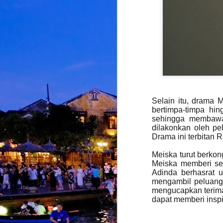
M
d
d
d
A
S
Selain itu, drama 
bertimpa-timpa hi
sehingga membawa
dilakonkan oleh pe
Drama ini terbitan
M
Meiska turut berkon
Meiska memberi se
K
Adinda berhasrat 
p
mengambil peluang i
i
mengucapkan terima
b
dapat memberi insp