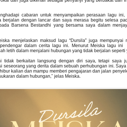
vokal dan juga dikenali sebagai penyanyi yang berbakat dari I
HARITH ZAZMAN DAN YONNYBOII RAIKAN
UN
nghadapi cabaran untuk menyampaikan perasaan lagu ini, 
19
MAKNA KELUARGA MENERUSI SINGLE BAHARU,
berjalan dengan lancar dan saya merasa begitu selesa pad
“SEMPURNA”
epada Barsena Bestandhi yang bersama saya dalam menjaya
uala Lumpur, 18 Jun 2026 - Bersempena sambutan Hari Bapa yang
akal tiba, Harith Zazman dan Yonnyboii bergabung buat julung
alinya menerusi single baharu berjudul “Sempurna”, sebuah karya
iska menjelaskan maksud lagu “Dursila” juga mempunyai
ang meraikan kasih sayang, penerimaan dan penghargaan
dengar dalam cerita lagu ini. Menurut Meiska lagu ini 
erhadap insan yang melengkapkan kehidupan.
h letih dalam menjalani hubungan yang tidak berjalan seperti
i tidak berkaitan langsung dengan diri saya, tetapi saya
 seseorang yang derita dalam sebuah perhubungan ini. Saya j
hibur kalian dan mampu memberi pengajaran dan jalan penye
ukaran dalam hubungan," jelas Meiska.
LOVEBITES METAL QUEEN DARI JEPUN BAKAL
UN
17
AMUKAN MALAYSIA 4 OKTOBER
Selepas hampir sedekad membina nama sebagai antara
umpulan heavy metal wanita paling berpengaruh di dunia, akhirnya
mpian peminat tempatan untuk menyaksikan Lovebites beraksi
ecara langsung bakal menjadi kenyataan.
umpulan sensasi dari Tokyo, Jepun itu disahkan akan mengadakan
onsert sulung mereka di Malaysia menerusi Lovebites: Outstanding
our Live In Kuala Lumpur yang dijadual berlangsung pada 4 Oktober
epan di Zepp Kuala Lumpur.