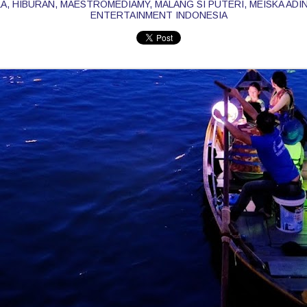
LA
HIBURAN
MAESTROMEDIAMY
MALANG SI PUTERI
MEISKA ADI
ENTERTAINMENT INDONESIA
SENTUHAN EMOSI RASI JIWA GHEA INDRAWARI
AY
11
SAMPAI KEPADA PEMINAT
Ghea Indrawari akhirnya merealisasikan impiannya untuk
ertemu peminat Malaysia menerusi konsert solo istimewa “GHEA
NDRAWARI: RASI JIWA – Live in Kuala Lumpur” yang berlangsung
enuh emosional di Zepp Kuala Lumpur pada 8 Mei lalu.
uat pertama kali tampil dengan konsert penuh di Malaysia, Ghea
embuktikan popularitinya bukan sekadar bersandarkan angka
enstriman digital semata-mata, tetapi kekuatan sebenar penyanyi itu
erletak pada keupayaannya menyampaikan emosi secara jujur di
tas pentas.
" KAU BERSAMA DIA " KLANGIT MENAMPILKAN
AY
6
DINA RIJEU
Kumpulan pop rock popular, Klangit kembali mengukuhkan
edudukan mereka dalam industri muzik tempatan menerusi
elancaran single terbaharu berjudul “Kau Bersama Dia”, sebuah
arya yang menyelami sisi paling rapuh dalam perasaan manusia -
ehilangan, penerimaan dan keikhlasan dalam mencintai.