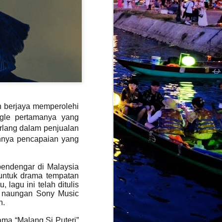
alkan sedikit identiti balada klasik
gannya sebelum ini, sebaliknya
moden berteraskan slow rock balada.
ah berjaya memperolehi
ngle pertamanya yang
erlang dalam penjualan
annya pencapaian yang
AMARAN :
JUL
pendengar di Malaysia
28
PENJUALAN TIKET
ntuk drama tempatan
KONSERT EKSLUSIF
 lagu ini telah ditulis
‘MANGU DI KUALA
h naungan Sony Music
LUMPUR’ DI ZEPP KL
n.
KINI DI TAHAP
BAHAYA
ma “Malang Si Puteri”