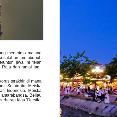
 yang menerima malang
t kesalahan membunuh
ntun jiwa ini telah
 Raja dan ramai lagi.
orus terakhir, di mana
. Selain itu, Meiska
an Indonesia. Meiska
t antarabangsa. Beliau
rharap lagu ‘Dursila’