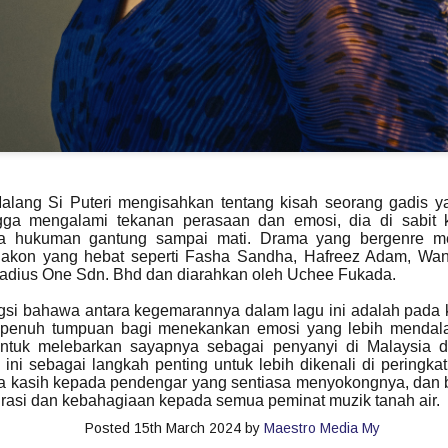
“AJAR AKU” SATUKAN DUA DUNIA MUZIK DALAM
AY
14
KOLABORASI UNIK
KUALA LUMPUR, 14 MEI 2026 – Selepas lebih dua dekad
ikenali menerusi karya-karya balada dan pop alternatif yang dekat
engan jiwa pendengar, Aizat Amdan kini membuka lembaran baharu
alam perjalanan seninya menerusi single terbaharu berjudul “Ajar
ku”, sebuah kolaborasi bersama band post-hardcore popular,
ekumpulan Orang Gila (SOG).
Malang Si Puteri mengisahkan tentang kisah seorang gadis
ngga mengalami tekanan perasaan dan emosi, dia di sabi
 hukuman gantung sampai mati. Drama yang bergenre meru
lakon yang hebat seperti Fasha Sandha, Hafreez Adam, Wan
 Radius One Sdn. Bhd dan diarahkan oleh Uchee Fukada.
KONSERT 3 VETO GABUNGKAN TIGA GERGASI
AY
13
ROCK WINGS , SEARCH & XPDC ATAS SATU
gsi bahawa antara kegemarannya dalam lagu ini adalah pada k
PENTAS
penuh tumpuan bagi menekankan emosi yang lebih mendalam
UALA LUMPUR, 13 Mei 2026- Selepas sekian lama dinantikan,
untuk melebarkan sayapnya sebagai penyanyi di Malaysia d
eminat muzik rock tanah air bakal disajikan dengan sebuah konsert
ni sebagai langkah penting untuk lebih dikenali di peringka
stimewa apabila kumpulan Search,Wings & XPDC digandingkan
 kasih kepada pendengar yang sentiasa menyokongnya, dan be
uat pertama kalinya dalam Konsert 3 Veto.
irasi dan kebahagiaan kepada semua peminat muzik tanah air.
Posted
15th March 2024
by
Maestro Media My