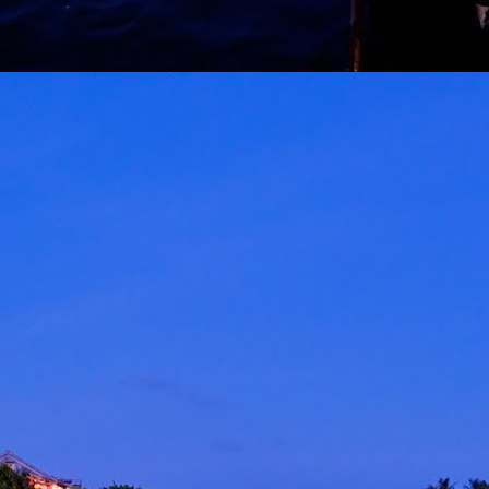
ROCKQUEEN ELLA " HOMECOMING " BAKAL
AY
6
TAKLUK STADIUM BATU KAWAN 25 JULAI
KUALA LUMPUR, 5 MEI 2026 – Sebuah sidang media khas
iadakan pada hari ini bertempat di Odeon Kuala Lumpur bagi
engumumkan penganjuran konsert Majlis Tertinggi Rockqueen Ella:
omecoming Edisi 60 Permata Biru yang bakal berlangsung pada 25
ulai 2026 ini di Stadium Negeri Pulau Pinang, Batu Kawan.
" LAST MAN STANDING 2026 " AWIE BAKAL
AY
6
GEGARKAN STADIUM MERDEKA 12 SEPTEMBER
KUALA LUMPUR, 4 Mei 2026: Legenda rock tanah air, Dato’
wie, bakal mengukir satu lagi sejarah menerusi konsert berskala
ega AWIE ROCK KING - LAST MAN STANDING 2026 yang akan
erlangsung di Stadium Merdeka pada 12 September 2026 ini.