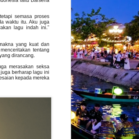
ndonesia iaitu Barsena
tetapi semasa proses
a waktu itu. Aku juga
kan lagu indah ini."
 makna yang kuat dan
menceritakan tentang
 yang dirancang.
 juga merasakan seksa
uga berharap lagu ini
lesaian kepada mereka