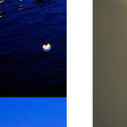
J
K
d
L
U
d
d
M
k
k
L
b
bu