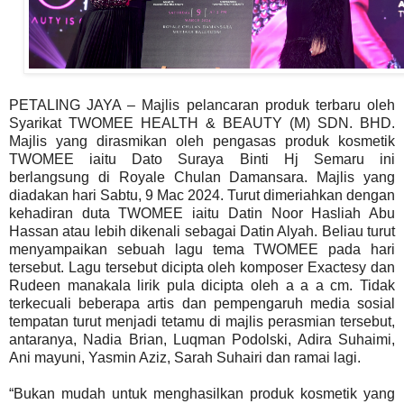
PETALING JAYA – Majlis pelancaran produk terbaru oleh
Syarikat TWOMEE HEALTH & BEAUTY (M) SDN. BHD.
Majlis yang dirasmikan oleh pengasas produk kosmetik
TWOMEE iaitu Dato Suraya Binti Hj Semaru ini
berlangsung di Royale Chulan Damansara. Majlis yang
diadakan hari Sabtu, 9 Mac 2024. Turut dimeriahkan dengan
kehadiran duta TWOMEE iaitu Datin Noor Hasliah Abu
Hassan atau lebih dikenali sebagai Datin Alyah. Beliau turut
menyampaikan sebuah lagu tema TWOMEE pada hari
tersebut. Lagu tersebut dicipta oleh komposer Exactesy dan
Rudeen manakala lirik pula dicipta oleh a a a cm. Tidak
terkecuali beberapa artis dan pempengaruh media sosial
tempatan turut menjadi tetamu di majlis perasmian tersebut,
antaranya, Nadia Brian, Luqman Podolski, Adira Suhaimi,
Ani mayuni, Yasmin Aziz, Sarah Suhairi dan ramai lagi.
“Bukan mudah untuk menghasilkan produk kosmetik yang