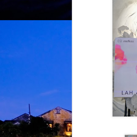
M
d
m
H
J
M
A
m
b