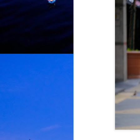
dengan mempersembahkan "Aku
Level Lain", sebuah karya yang
diolah semula dengan identiti
J
Malaysia menerusi bahasa,
budaya dan warna muzik
tempatan.
n
Kemunculan "Aku Level Lain"
m
hadir susulan kejayaan "Naa
a
Vera Level", single kedua
h
daripada album yang bakal
m
dilancarkan, "Mr. Crorepati".
“
m
J
K
p
p
V
p
P