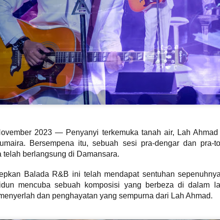
Syafiq apabila dia meningg
yang sering dikaitkan den
mempertaruhkan sentuhan 
 November 2023 — Penyanyi terkemuka tanah air, Lah Ahmad
humaira. Bersempena itu, sebuah sesi pra-dengar dan pra-ton
 telah berlangsung di Damansara.
DOLLA KEMBALI
TERKINI DARI
AUG
JUL
3
LINCAH
31
C.RINO OLEH CARLO
epkan Balada R&B ini telah mendapat sentuhan sepenuhnya
MENAMPILKAN IKON
RINO KOLEKSI
RAP THAILAND
TERBARU
midun mencuba sebuah komposisi yang berbeza di dalam lag
F.HERO DALAM "
KACAMATA HITAM
menyerlah dan penghayatan yang sempurna dari Lah Ahmad.
G.O.A.T "
DENGAN DUA
CERMIN MATA HITAM
KUALA LUMPUR, 31 Julai 2026 -
SETIAP HARI
Selepas penantian selama lapan