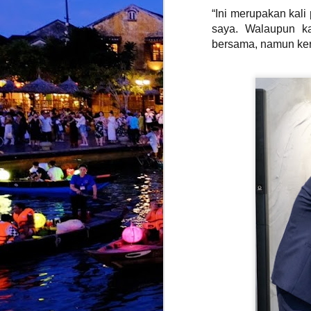
“Ini merupakan kali
saya. Walaupun k
J
bersama, namun kerj
K
b
k
y
t
J
k
i
s
K
k
T
d