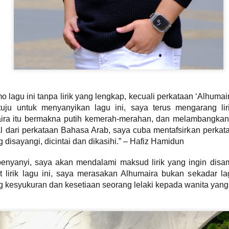
SENTUHAN EMOSI RASI JIWA GHEA INDRAWARI
AY
11
SAMPAI KEPADA PEMINAT
Ghea Indrawari akhirnya merealisasikan impiannya untuk
ertemu peminat Malaysia menerusi konsert solo istimewa “GHEA
NDRAWARI: RASI JIWA – Live in Kuala Lumpur” yang berlangsung
enuh emosional di Zepp Kuala Lumpur pada 8 Mei lalu.
uat pertama kali tampil dengan konsert penuh di Malaysia, Ghea
 lagu ini tanpa lirik yang lengkap, kecuali perkataan ‘Alhumai
embuktikan popularitinya bukan sekadar bersandarkan angka
tuju untuk menyanyikan lagu ini, saya terus mengarang lir
enstriman digital semata-mata, tetapi kekuatan sebenar penyanyi itu
erletak pada keupayaannya menyampaikan emosi secara jujur di
aira itu bermakna putih kemerah-merahan, dan melambangkan 
tas pentas.
l dari perkataan Bahasa Arab, saya cuba mentafsirkan perkat
 disayangi, dicintai dan dikasihi.” – Hafiz Hamidun
" KAU BERSAMA DIA " KLANGIT MENAMPILKAN
AY
6
DINA RIJEU
enyanyi, saya akan mendalami maksud lirik yang ingin disa
Kumpulan pop rock popular, Klangit kembali mengukuhkan
it lirik lagu ini, saya merasakan Alhumaira bukan sekadar la
edudukan mereka dalam industri muzik tempatan menerusi
ng kesyukuran dan kesetiaan seorang lelaki kepada wanita yang 
elancaran single terbaharu berjudul “Kau Bersama Dia”, sebuah
arya yang menyelami sisi paling rapuh dalam perasaan manusia -
ehilangan, penerimaan dan keikhlasan dalam mencintai.