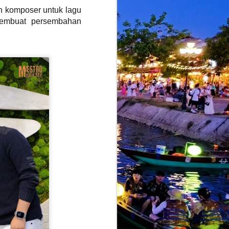
an komposer untuk lagu
membuat persembahan