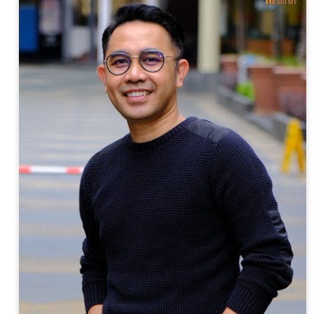
“AJAR AKU” SATUKAN DUA DUNIA MUZIK DALAM
AY
14
KOLABORASI UNIK
KUALA LUMPUR, 14 MEI 2026 – Selepas lebih dua dekad
ikenali menerusi karya-karya balada dan pop alternatif yang dekat
engan jiwa pendengar, Aizat Amdan kini membuka lembaran baharu
alam perjalanan seninya menerusi single terbaharu berjudul “Ajar
ku”, sebuah kolaborasi bersama band post-hardcore popular,
ekumpulan Orang Gila (SOG).
KONSERT 3 VETO GABUNGKAN TIGA GERGASI
AY
13
ROCK WINGS , SEARCH & XPDC ATAS SATU
PENTAS
UALA LUMPUR, 13 Mei 2026- Selepas sekian lama dinantikan,
eminat muzik rock tanah air bakal disajikan dengan sebuah konsert
stimewa apabila kumpulan Search,Wings & XPDC digandingkan
uat pertama kalinya dalam Konsert 3 Veto.