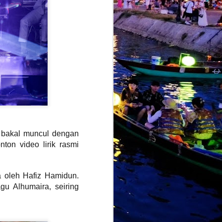
alkan sedikit identiti balada klasik
gannya sebelum ini, sebaliknya
moden berteraskan slow rock balada.
 bakal muncul dengan
ton video lirik rasmi
AMARAN :
JUL
28
PENJUALAN TIKET
 oleh Hafiz Hamidun.
KONSERT EKSLUSIF
‘MANGU DI KUALA
u Alhumaira, seiring
LUMPUR’ DI ZEPP KL
KINI DI TAHAP
BAHAYA