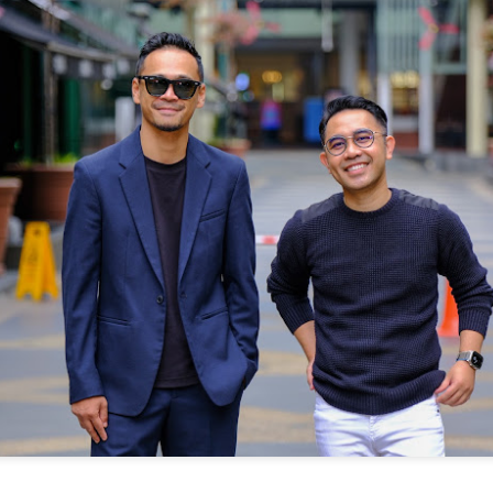
bulan, kumpulan wanita popular
KUALA LUMPUR, 24 JULAI 2026 -
Malaysia, DOLLA, kembali
C.Rino oleh Carlo Rino menyinari
SYAMEL LANCAR ALBUM SULUNG “PERTAMA”
UL
dengan single terbaharu berjudul
dua gaya cermin mata khas
23
“G.O.A.T”, sebuah kolaborasi
MERAIKAN SEDEKAD DALAM INDUSTRI
yang menggabungkan fesyen
bertenaga bersama ikon rap
dan fungsi untuk pakaian harian
KUALA LUMPUR, 24 Julai 2026 - Selepas sedekad membina
Thailand, F.Hero. Lagu ini
dengan mudah. Direka bentuk
ama menerusi lagu-lagu bernuansa emosi, Syamel hari ini
menandakan permulaan era
untuk melengkapkan gaya hidup
elancarkan album sulungnya, PERTAMA. Mengandungi enam lagu,
baharu DOLLA yang paling
wanita moden, cermin mata hitam
lbum ini menghimpunkan kisah tentang kehilangan, kerinduan,
berani setakat ini, sekali gus
C.Rino Halo dan C.Rino Aurelia
arapan dan keberanian untuk memulakan semula - sekali gus
mencerminkan aspirasi mereka
mempamerkan estetika abadi,
enandakan fasa baharu dalam perjalanan seninya.
untuk terus mengembangkan
keselesaan ringan dan
pengaruh ke seluruh Asia
perlindungan mata yang penting.
Selepas 10 tahun berada dalam industri, akhirnya saya dapat
Tenggara dan pasaran
empersembahkan album pertama saya.
antarabangsa.
THE LABRICH REVEAL: NURTURING
UL
6
GENERATIONS, EMPOWERING VITALITY -
PERKENALKAN PUAN SARIMAH IBRAHIM
SEBAGAI DUTA JENAMA
UALA LUMPUR, 26 Jun 2026 – Labrich hari ini melakar satu lagi
encapaian penting dalam perjalanan jenamanya menerusi
enganjuran The Labrich Reveal: Nurturing Generations, Empowering
itality, sebuah majlis eksklusif yang memperkenalkan dua rangkaian
roduk terbaharu Labrich serta mengumumkan secara rasmi Che
uan Sarimah Ibrahim sebagai Duta Jenama Labrich.