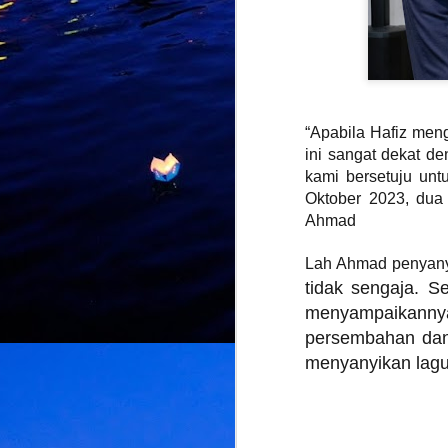
J
K
d
“Apabila Hafiz men
L
ini sangat dekat d
U
d
kami bersetuju unt
d
Oktober 2023, dua
Ahmad
Lah Ahmad penyanyi
M
tidak sengaja. Se
menyampaikanny
k
persembahan dan 
k
menyanyikan lagu 
L
b
bu