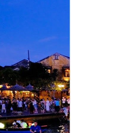
M
d
d
d
A
S
M
K
p
i
b