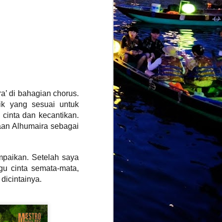
ra’ di bahagian chorus.
ik yang sesuai untuk
cinta dan kecantikan.
aan Alhumaira sebagai
mpaikan. Setelah saya
gu cinta semata-mata,
dicintainya.