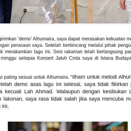
BAHANG MENJELANG KONSERT 3 DEKAD UNGU
UN
8
KIAN TERASA! MARSHA BAKAL BERAKSI
BERSAMA UNGU
UALA LUMPUR, 25 MEI 2026 – Bahang menjelang konsert yang
itunggu-tunggu ramai “Ungu 3 Dasawarsa: Special Night in Kuala
girimkan ‘demo’ Alhumaira, saya dapat merasakan kekuatan mel
umpur” kini semakin dirasai apabila kumpulan legenda Indonesia,
engan perasaan saya. Setelah berbincang melalui pihak pengu
ngu, bersedia untuk meraikan perjalanan seni mereka selama tiga
ekad bersama peminat di Malaysia dalam sebuah malam yang
uk merakamkan lagu ini. Sesi rakaman telah berlangsung p
ijangka penuh emosi, nostalgia dan kejutan istimewa.
 minggu selepas Konsert Jatuh Cinta saya di Istana Budaya
“Ilham untuk melodi Alhu
 paling sesuai untuk Alhumaira.
LATIHAN PESTAPORA MALAYSIA 2026 UMUM
AY
telah demo asas lagu ini selesai, saya tidak fikirkan
24
BARISAN PENUH ARTIS!
a kecuali Lah Ahmad. Walaupun dengan kesibukan
KUALA LUMPUR, 21 MEI 2026 – Selepas mencetuskan
eterujaan dalam kalangan peminat menerusi pengumuman edisi
lakonan, saya rasa tidak salah jika saya mencuba m
edua serta sambutan hangat terhadap jualan “Blind Sale Tickets”,
ini.
atihan Pestapora Malaysia 2026 kini secara rasmi mengumumkan
arisan penuh artis yang bakal menjayakan festival muzik rentas
daya paling dinanti-nantikan tahun ini.