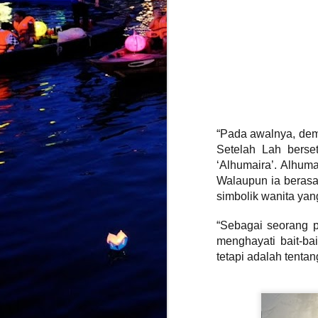
M
b
I
p
B
“Pada awalnya, demo
m
Setelah Lah berse
p
t
‘Alhumaira’. Alhum
a
Walaupun ia berasa
simbolik wanita yang
M
“Sebagai seorang p
menghayati bait-ba
k
tetapi adalah tenta
p
k
k