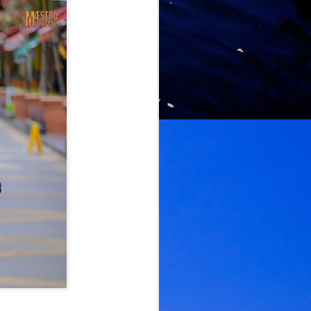
Rockstage Entertainment, hari ini
secara rasmi mengeluarkan notis
panggilan terakhir (last call) buat
seluruh pengikut dan pencinta
seni muzik tanahair serta
serantau. Makluman ini menyusul
berikutan status penjualan tiket
bagi Konsert Mangu di
KualaLumpur yang kini
dilaporkan berada pada tahap
yang sangat terhad dan kritikal.