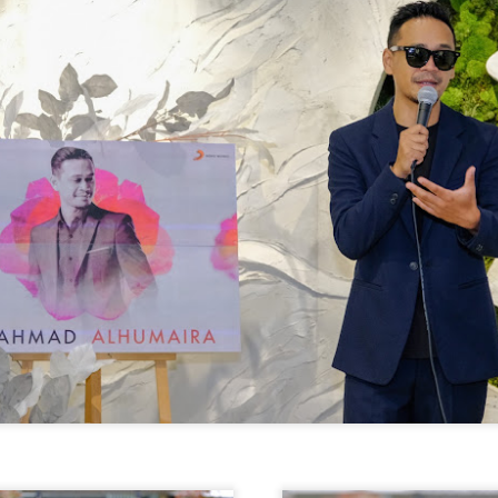
ROCKQUEEN ELLA " HOMECOMING " BAKAL
AY
6
TAKLUK STADIUM BATU KAWAN 25 JULAI
KUALA LUMPUR, 5 MEI 2026 – Sebuah sidang media khas
iadakan pada hari ini bertempat di Odeon Kuala Lumpur bagi
engumumkan penganjuran konsert Majlis Tertinggi Rockqueen Ella:
omecoming Edisi 60 Permata Biru yang bakal berlangsung pada 25
ulai 2026 ini di Stadium Negeri Pulau Pinang, Batu Kawan.
" LAST MAN STANDING 2026 " AWIE BAKAL
AY
6
GEGARKAN STADIUM MERDEKA 12 SEPTEMBER
KUALA LUMPUR, 4 Mei 2026: Legenda rock tanah air, Dato’
wie, bakal mengukir satu lagi sejarah menerusi konsert berskala
ega AWIE ROCK KING - LAST MAN STANDING 2026 yang akan
erlangsung di Stadium Merdeka pada 12 September 2026 ini.