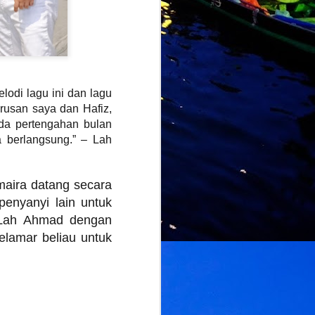
odi lagu ini dan lagu
rusan saya dan Hafiz,
ada pertengahan bulan
 berlangsung.” – Lah
maira datang secara
 penyanyi lain untuk
 Lah Ahmad dengan
elamar beliau untuk