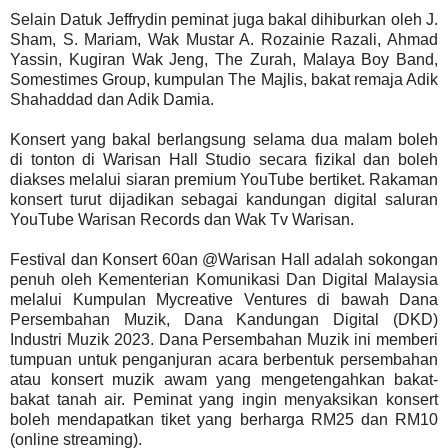
Selain Datuk Jeffrydin peminat juga bakal dihiburkan oleh J.
Sham, S. Mariam, Wak Mustar A. Rozainie Razali, Ahmad
Yassin, Kugiran Wak Jeng, The Zurah, Malaya Boy Band,
Somestimes Group, kumpulan The Majlis, bakat remaja Adik
Shahaddad dan Adik Damia.
Konsert yang bakal berlangsung selama dua malam boleh
di tonton di Warisan Hall Studio secara fizikal dan boleh
diakses melalui siaran premium YouTube bertiket. Rakaman
konsert turut dijadikan sebagai kandungan digital saluran
YouTube Warisan Records dan Wak Tv Warisan.
Festival dan Konsert 60an @Warisan Hall adalah sokongan
penuh oleh Kementerian Komunikasi Dan Digital Malaysia
melalui Kumpulan Mycreative Ventures di bawah Dana
Persembahan Muzik, Dana Kandungan Digital (DKD)
Industri Muzik 2023. Dana Persembahan Muzik ini memberi
tumpuan untuk penganjuran acara berbentuk persembahan
atau konsert muzik awam yang mengetengahkan bakat-
bakat tanah air. Peminat yang ingin menyaksikan konsert
boleh mendapatkan tiket yang berharga RM25 dan RM10
(online streaming).