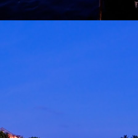
ROCKQUEEN ELLA " HOMECOMING " BAKAL
AY
6
TAKLUK STADIUM BATU KAWAN 25 JULAI
KUALA LUMPUR, 5 MEI 2026 – Sebuah sidang media khas
iadakan pada hari ini bertempat di Odeon Kuala Lumpur bagi
engumumkan penganjuran konsert Majlis Tertinggi Rockqueen Ella:
omecoming Edisi 60 Permata Biru yang bakal berlangsung pada 25
ulai 2026 ini di Stadium Negeri Pulau Pinang, Batu Kawan.
" LAST MAN STANDING 2026 " AWIE BAKAL
AY
6
GEGARKAN STADIUM MERDEKA 12 SEPTEMBER
KUALA LUMPUR, 4 Mei 2026: Legenda rock tanah air, Dato’
wie, bakal mengukir satu lagi sejarah menerusi konsert berskala
ega AWIE ROCK KING - LAST MAN STANDING 2026 yang akan
erlangsung di Stadium Merdeka pada 12 September 2026 ini.