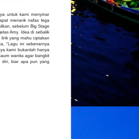
nya untuk kami menyinar
apat menarik nafas lega
ilkan, sebelum Big Stage
elas Amy. Idea di sebalik
 lirik yang mahu ciptakan
ta, “Lagu ini sebenarnya
nya kami bukanlah hanya
kaum wanita agar bangkit
 diri, biar apa pun yang