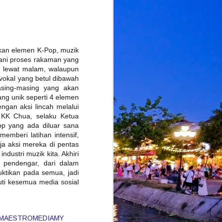
kan elemen K-Pop, muzik
lani proses rakaman yang
h lewat malam, walaupun
 vokal yang betul dibawah
asing-masing yang akan
ng unik seperti 4 elemen
ngan aksi lincah melalui
’ KK Chua, selaku Ketua
p yang ada diluar sana
emberi latihan intensif,
ja aksi mereka di pentas
ustri muzik kita. Akhiri
 pendengar, dari dalam
uktikan pada semua, jadi
uti kesemua media sosial
MAESTROMEDIAMY