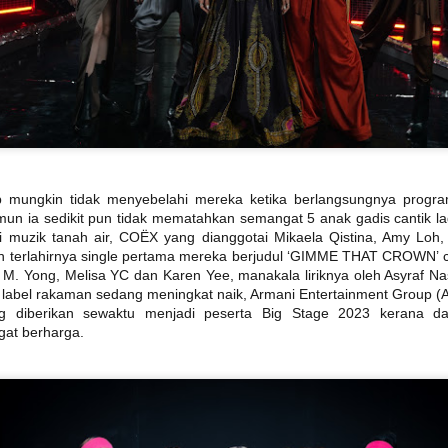
Syafiq apabila dia meningg
yang sering dikaitkan den
mempertaruhkan sentuhan 
b mungkin tidak menyebelahi mereka ketika berlangsungnya program
mun ia sedikit pun tidak mematahkan semangat 5 anak gadis cantik l
ri muzik tanah air, COËX yang dianggotai Mikaela Qistina, Amy Loh,
 terlahirnya single pertama mereka berjudul ‘GIMME THAT CROWN’ c
 M. Yong, Melisa YC dan Karen Yee, manakala liriknya oleh Asyraf N
n label rakaman sedang meningkat naik, Armani Entertainment Group (A
g diberikan sewaktu menjadi peserta Big Stage 2023 kerana d
DOLLA KEMBALI
TERKINI DARI
AUG
JUL
gat berharga.
3
LINCAH
31
C.RINO OLEH CARLO
MENAMPILKAN IKON
RINO KOLEKSI
RAP THAILAND
TERBARU
F.HERO DALAM "
KACAMATA HITAM
G.O.A.T "
DENGAN DUA
CERMIN MATA HITAM
KUALA LUMPUR, 31 Julai 2026 -
SETIAP HARI
Selepas penantian selama lapan