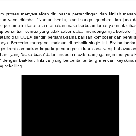
am proses menyesuaikan diri pasca pertandingan dan kinilah masa
BAHANG MENJELANG KONSERT 3 DEKAD UNGU
UN
an yang ditimba. “Namun begitu, kami sangat gembira dan juga d
8
KIAN TERASA! MARSHA BAKAL BERAKSI
le pertama ini kerana ia memakan masa berbulan lamanya untuk dihas
BERSAMA UNGU
rap penantian semua yang tidak sabar-sabar mendengarnya berbaloi,” j
UALA LUMPUR, 25 MEI 2026 – Bahang menjelang konsert yang
i datang dari COËX sendiri bersama-sama barisan komposer dan penulis
itunggu-tunggu ramai “Ungu 3 Dasawarsa: Special Night in Kuala
umpur” kini semakin dirasai apabila kumpulan legenda Indonesia,
rya. Bercerita mengenai maksud di sebalik single ini, Elysha berka
ngu, bersedia untuk meraikan perjalanan seni mereka selama tiga
gin kami sampaikan kepada pendengar di luar sana yang bahawasa
ekad bersama peminat di Malaysia dalam sebuah malam yang
aru yang ‘biasa-biasa’ dalam industri muzik, dan juga ingin menyeru 
ijangka penuh emosi, nostalgia dan kejutan istimewa.
dengan bait-bait liriknya yang bercerita tentang mencari keyakinan
g sekeliling.
LATIHAN PESTAPORA MALAYSIA 2026 UMUM
AY
24
BARISAN PENUH ARTIS!
KUALA LUMPUR, 21 MEI 2026 – Selepas mencetuskan
eterujaan dalam kalangan peminat menerusi pengumuman edisi
edua serta sambutan hangat terhadap jualan “Blind Sale Tickets”,
atihan Pestapora Malaysia 2026 kini secara rasmi mengumumkan
arisan penuh artis yang bakal menjayakan festival muzik rentas
daya paling dinanti-nantikan tahun ini.