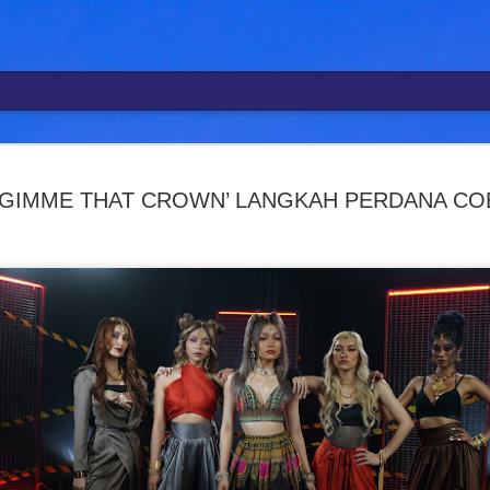
R
SYAFIQ F
AUG
4
‘GIMME THAT CROWN’ LANGKAH PERDANA CO
BANGKIT
PERTARUH
" SETELA
MENYEPI
KUALA LUMPUR, 4 Ogos – 
mempertaruhkan karya baha
kembali mewarnai industri
terbaharu berjudul Cerita
baharu dalam perjalanan s
Single terbitan MVM Music 
hari ini dalam satu majlis
syarikat berkenaan, Ariel P
Menariknya, Cerita Luka 