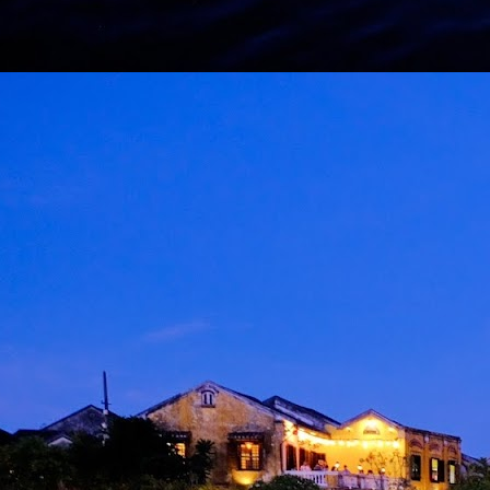
M
d
m
H
J
M
A
m
b