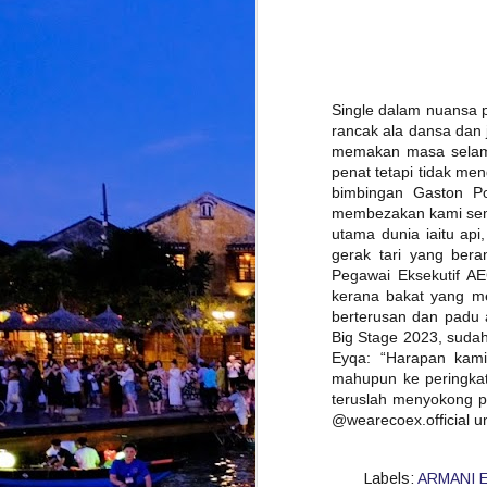
M
Single dalam nuansa 
d
rancak ala dansa dan 
d
memakan masa selama 
d
penat tetapi tidak men
A
S
bimbingan Gaston Po
membezakan kami semua
utama dunia iaitu api
gerak tari yang bera
Pegawai Eksekutif A
kerana bakat yang mer
M
berterusan dan padu a
Big Stage 2023, suda
Eyqa: “Harapan kami
K
mahupun ke peringkat
p
teruslah menyokong pe
i
@wearecoex.official u
b
Labels:
ARMANI 