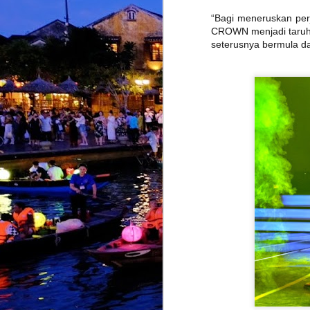
“Bagi meneruskan per
CROWN menjadi taruha
J
seterusnya bermula da
K
b
k
y
t
J
k
i
s
K
k
T
d