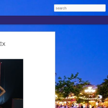
ARHAIN KINI
ËX
 SEMULA
KAN " CINTA LUKA
H DUA TAHUN
Selepas hampir dua tahun tidak
ru, penyanyi Syafiq Farhain akhirnya
 muzik tempatan menerusi single
 Luka, sekali gus membuka lembaran
eninya.
Sdn. Bhd. itu dilancarkan secara rasmi
 yang turut dihadiri Pengarah Pemasaran
ua.
memperlihatkan perubahan arah muzik