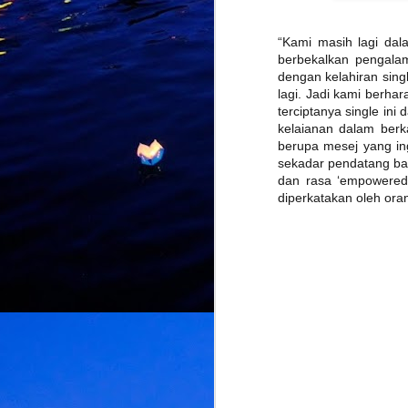
“Kami masih lagi dal
J
berbekalkan pengalam
dengan kelahiran sing
lagi. Jadi kami berha
K
terciptanya single in
d
L
kelaianan dalam berka
U
berupa mesej yang in
d
sekadar pendatang bah
d
dan rasa ‘empowered’ 
diperkatakan oleh oran
M
k
k
L
b
bu