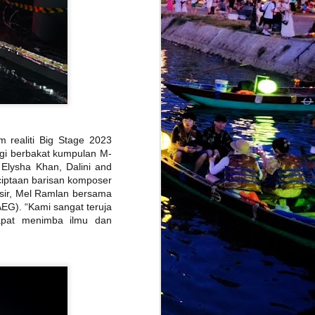
alkan sedikit identiti balada klasik
gannya sebelum ini, sebaliknya
moden berteraskan slow rock balada.
 realiti Big Stage 2023
agi berbakat kumpulan M-
 Elysha Khan, Dalini and
iptaan barisan komposer
asir, Mel Ramlan bersama
EG). “Kami sangat teruja
apat menimba ilmu dan
AMARAN :
JUL
28
PENJUALAN TIKET
KONSERT EKSLUSIF
‘MANGU DI KUALA
LUMPUR’ DI ZEPP KL
KINI DI TAHAP
BAHAYA