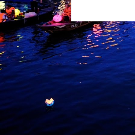
M
b
I
p
B
m
p
t
a
M
k
p
k
k