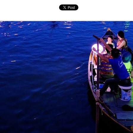
SENTUHAN EMOSI RASI JIWA GHEA INDRAWARI
AY
11
SAMPAI KEPADA PEMINAT
Ghea Indrawari akhirnya merealisasikan impiannya untuk
ertemu peminat Malaysia menerusi konsert solo istimewa “GHEA
NDRAWARI: RASI JIWA – Live in Kuala Lumpur” yang berlangsung
enuh emosional di Zepp Kuala Lumpur pada 8 Mei lalu.
uat pertama kali tampil dengan konsert penuh di Malaysia, Ghea
embuktikan popularitinya bukan sekadar bersandarkan angka
enstriman digital semata-mata, tetapi kekuatan sebenar penyanyi itu
erletak pada keupayaannya menyampaikan emosi secara jujur di
tas pentas.
" KAU BERSAMA DIA " KLANGIT MENAMPILKAN
AY
6
DINA RIJEU
Kumpulan pop rock popular, Klangit kembali mengukuhkan
edudukan mereka dalam industri muzik tempatan menerusi
elancaran single terbaharu berjudul “Kau Bersama Dia”, sebuah
arya yang menyelami sisi paling rapuh dalam perasaan manusia -
ehilangan, penerimaan dan keikhlasan dalam mencintai.