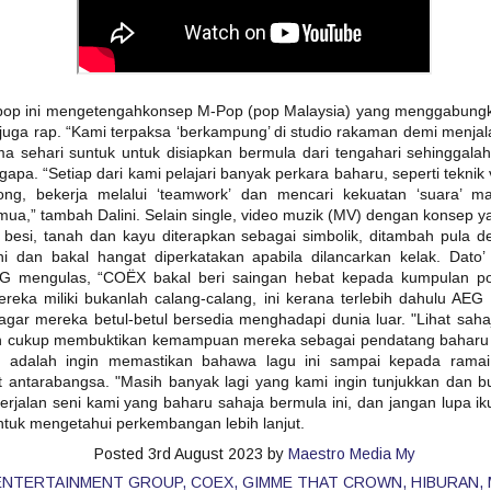
“AJAR AKU” SATUKAN DUA DUNIA MUZIK DALAM
AY
14
KOLABORASI UNIK
KUALA LUMPUR, 14 MEI 2026 – Selepas lebih dua dekad
pop ini mengetengahkonsep M-Pop (pop Malaysia) yang menggabung
ikenali menerusi karya-karya balada dan pop alternatif yang dekat
juga rap. “Kami terpaksa ‘berkampung’ di studio rakaman demi menja
engan jiwa pendengar, Aizat Amdan kini membuka lembaran baharu
sehari suntuk untuk disiapkan bermula dari tengahari sehinggala
alam perjalanan seninya menerusi single terbaharu berjudul “Ajar
gapa. “Setiap dari kami pelajari banyak perkara baharu, seperti teknik
ku”, sebuah kolaborasi bersama band post-hardcore popular,
ekumpulan Orang Gila (SOG).
ng, bekerja melalui ‘teamwork’ dan mencari kekuatan ‘suara’ m
,” tambah Dalini. Selain single, video muzik (MV) dengan konsep ya
, besi, tanah dan kayu diterapkan sebagai simbolik, ditambah pula de
ni dan bakal hangat diperkatakan apabila dilancarkan kelak. Dato
EG mengulas, “COËX bakal beri saingan hebat kepada kumpulan po
eka miliki bukanlah calang-calang, ini kerana terlebih dahulu AEG m
KONSERT 3 VETO GABUNGKAN TIGA GERGASI
AY
gar mereka betul-betul bersedia menghadapi dunia luar. "Lihat saha
13
ROCK WINGS , SEARCH & XPDC ATAS SATU
h cukup membuktikan kemampuan mereka sebagai pendatang baharu ind
PENTAS
 adalah ingin memastikan bahawa lagu ini sampai kepada ramai
UALA LUMPUR, 13 Mei 2026- Selepas sekian lama dinantikan,
 antarabangsa. "Masih banyak lagi yang kami ingin tunjukkan dan b
eminat muzik rock tanah air bakal disajikan dengan sebuah konsert
rjalan seni kami yang baharu sahaja bermula ini, dan jangan lupa ik
stimewa apabila kumpulan Search,Wings & XPDC digandingkan
ntuk mengetahui perkembangan lebih lanjut.
uat pertama kalinya dalam Konsert 3 Veto.
Posted
3rd August 2023
by
Maestro Media My
ENTERTAINMENT GROUP
COEX
GIMME THAT CROWN
HIBURAN