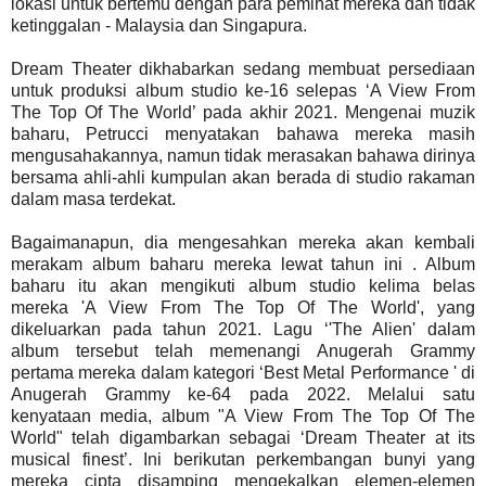
lokasi untuk bertemu dengan para peminat mereka dan tidak
ketinggalan - Malaysia dan Singapura.
Dream Theater dikhabarkan sedang membuat persediaan
untuk produksi album studio ke-16 selepas ‘A View From
The Top Of The World’ pada akhir 2021. Mengenai muzik
baharu, Petrucci menyatakan bahawa mereka masih
mengusahakannya, namun tidak merasakan bahawa dirinya
bersama ahli-ahli kumpulan akan berada di studio rakaman
dalam masa terdekat.
Bagaimanapun, dia mengesahkan mereka akan kembali
merakam album baharu mereka lewat tahun ini . Album
baharu itu akan mengikuti album studio kelima belas
mereka 'A View From The Top Of The World', yang
dikeluarkan pada tahun 2021. Lagu ‘'The Alien' dalam
album tersebut telah memenangi Anugerah Grammy
pertama mereka dalam kategori ‘Best Metal Performance ' di
Anugerah Grammy ke-64 pada 2022. Melalui satu
kenyataan media, album "A View From The Top Of The
World" telah digambarkan sebagai ‘Dream Theater at its
musical finest’. Ini berikutan perkembangan bunyi yang
mereka cipta disamping mengekalkan elemen-elemen