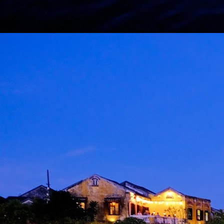
M
d
m
H
J
M
A
m
b