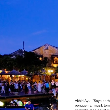
M
d
d
d
A
S
M
K
p
i
b
Akhiri Ayu: “Saya be
penggemar muzik tempa