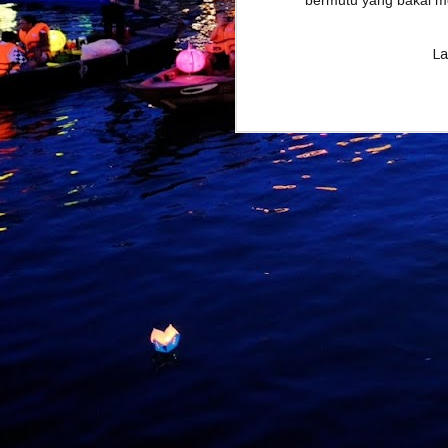
bermutu yang bakal m
La
M
b
I
p
B
m
p
t
a
M
k
p
k
k