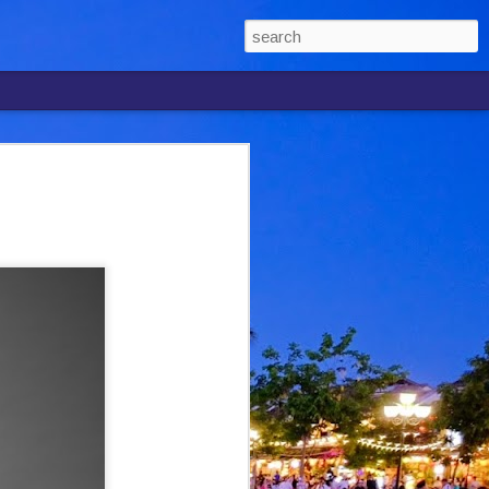
ARHAIN KINI
 SEMULA
KAN " CINTA LUKA
H DUA TAHUN
Selepas hampir dua tahun tidak
ru, penyanyi Syafiq Farhain akhirnya
 muzik tempatan menerusi single
 Luka, sekali gus membuka lembaran
eninya.
Sdn. Bhd. itu dilancarkan secara rasmi
 yang turut dihadiri Pengarah Pemasaran
ua.
memperlihatkan perubahan arah muzik