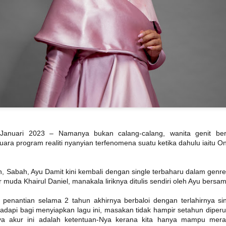
Syafiq apabila dia meningg
yang sering dikaitkan den
mempertaruhkan sentuhan 
nuari 2023 – Namanya bukan calang-calang, wanita genit ber
ara program realiti nyanyian terfenomena suatu ketika dahulu iaitu On
DOLLA KEMBALI
TERKINI DARI
AUG
JUL
3
LINCAH
31
C.RINO OLEH CARLO
n, Sabah, Ayu Damit kini kembali dengan single terbaharu dalam genre
MENAMPILKAN IKON
RINO KOLEKSI
 muda Khairul Daniel, manakala liriknya ditulis sendiri oleh Ayu bersa
RAP THAILAND
TERBARU
F.HERO DALAM "
KACAMATA HITAM
, penantian selama 2 tahun akhirnya berbaloi dengan terlahirnya si
G.O.A.T "
DENGAN DUA
hadapi bagi menyiapkan lagu ini, masakan tidak hampir setahun diper
CERMIN MATA HITAM
KUALA LUMPUR, 31 Julai 2026 -
ya akur ini adalah ketentuan-Nya kerana kita hanya mampu me
SETIAP HARI
Selepas penantian selama lapan