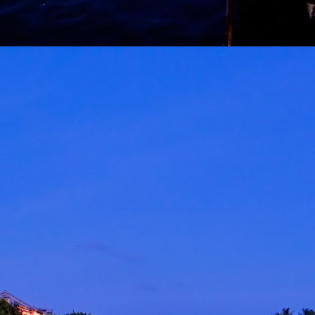
ROCKQUEEN ELLA " HOMECOMING " BAKAL
AY
6
TAKLUK STADIUM BATU KAWAN 25 JULAI
KUALA LUMPUR, 5 MEI 2026 – Sebuah sidang media khas
iadakan pada hari ini bertempat di Odeon Kuala Lumpur bagi
engumumkan penganjuran konsert Majlis Tertinggi Rockqueen Ella:
omecoming Edisi 60 Permata Biru yang bakal berlangsung pada 25
ulai 2026 ini di Stadium Negeri Pulau Pinang, Batu Kawan.
" LAST MAN STANDING 2026 " AWIE BAKAL
AY
6
GEGARKAN STADIUM MERDEKA 12 SEPTEMBER
KUALA LUMPUR, 4 Mei 2026: Legenda rock tanah air, Dato’
wie, bakal mengukir satu lagi sejarah menerusi konsert berskala
ega AWIE ROCK KING - LAST MAN STANDING 2026 yang akan
erlangsung di Stadium Merdeka pada 12 September 2026 ini.