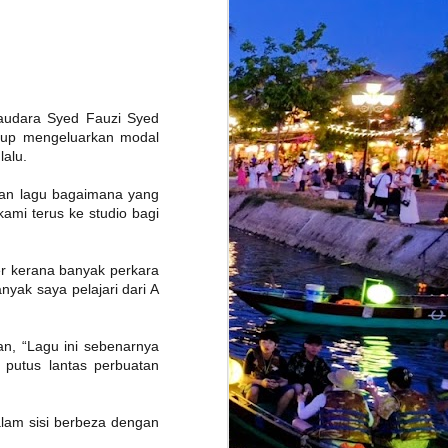
 saudara Syed Fauzi Syed
ggup mengeluarkan modal
lalu.
kan lagu bagaimana yang
ami terus ke studio bagi
er kerana banyak perkara
yak saya pelajari dari A
n, “Lagu ini sebenarnya
 putus lantas perbuatan
lam sisi berbeza dengan