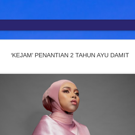
R
SYAFIQ F
AUG
4
‘KEJAM’ PENANTIAN 2 TAHUN AYU DAMIT
BANGKIT
PERTARUH
" SETELA
MENYEPI
KUALA LUMPUR, 4 Ogos – 
mempertaruhkan karya baha
kembali mewarnai industri
terbaharu berjudul Cerita
baharu dalam perjalanan s
Single terbitan MVM Music 
hari ini dalam satu majlis
syarikat berkenaan, Ariel P
Menariknya, Cerita Luka 