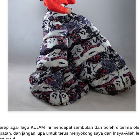
“AJAR AKU” SATUKAN DUA DUNIA MUZIK DALAM
AY
14
KOLABORASI UNIK
KUALA LUMPUR, 14 MEI 2026 – Selepas lebih dua dekad
ikenali menerusi karya-karya balada dan pop alternatif yang dekat
engan jiwa pendengar, Aizat Amdan kini membuka lembaran baharu
alam perjalanan seninya menerusi single terbaharu berjudul “Ajar
ku”, sebuah kolaborasi bersama band post-hardcore popular,
ekumpulan Orang Gila (SOG).
KONSERT 3 VETO GABUNGKAN TIGA GERGASI
AY
13
ROCK WINGS , SEARCH & XPDC ATAS SATU
PENTAS
UALA LUMPUR, 13 Mei 2026- Selepas sekian lama dinantikan,
eminat muzik rock tanah air bakal disajikan dengan sebuah konsert
stimewa apabila kumpulan Search,Wings & XPDC digandingkan
uat pertama kalinya dalam Konsert 3 Veto.
rharap agar lagu KEJAM ini mendapat sambutan dan boleh diterima o
tan, dan jangan lupa untuk terus menyokong saya dan Insya-Allah leb