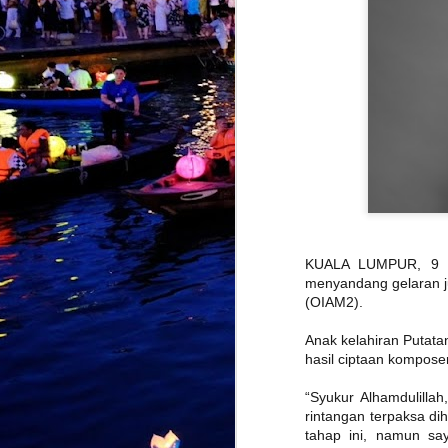
KUALA LUMPUR, 9 Ja
menyandang gelaran ju
(OIAM2).
KIDD SANTHE
AUG
4
MEMANG "AKU
Anak kelahiran Putata
LEVEL LAIN"
hasil ciptaan komposer
KUALA LUMPUR, 31 JULAI 2026
– Selepas mencipta impak di
“Syukur Alhamdulillah
pentas antarabangsa menerusi
rintangan terpaksa di
"Naa Vera Level", Kidd Santhe
tahap ini, namun sa
kini membuka lembaran baharu