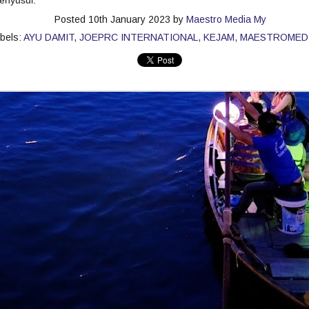
enyusul.
Posted
10th January 2023
by
Maestro Media My
bels:
AYU DAMIT
JOEPRC INTERNATIONAL
KEJAM
MAESTROMED
SENTUHAN EMOSI RASI JIWA GHEA INDRAWARI
AY
11
SAMPAI KEPADA PEMINAT
Ghea Indrawari akhirnya merealisasikan impiannya untuk
ertemu peminat Malaysia menerusi konsert solo istimewa “GHEA
NDRAWARI: RASI JIWA – Live in Kuala Lumpur” yang berlangsung
enuh emosional di Zepp Kuala Lumpur pada 8 Mei lalu.
uat pertama kali tampil dengan konsert penuh di Malaysia, Ghea
embuktikan popularitinya bukan sekadar bersandarkan angka
enstriman digital semata-mata, tetapi kekuatan sebenar penyanyi itu
erletak pada keupayaannya menyampaikan emosi secara jujur di
tas pentas.
" KAU BERSAMA DIA " KLANGIT MENAMPILKAN
AY
6
DINA RIJEU
Kumpulan pop rock popular, Klangit kembali mengukuhkan
edudukan mereka dalam industri muzik tempatan menerusi
elancaran single terbaharu berjudul “Kau Bersama Dia”, sebuah
arya yang menyelami sisi paling rapuh dalam perasaan manusia -
ehilangan, penerimaan dan keikhlasan dalam mencintai.