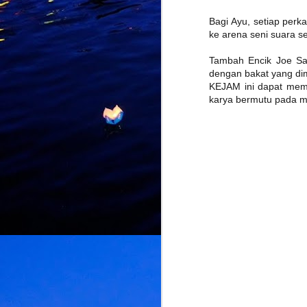
Bagi Ayu, setiap per
ke arena seni suara s
J
Tambah Encik Joe Sai
dengan bakat yang dimi
K
KEJAM ini dapat memb
d
L
karya bermutu pada 
U
d
d
M
k
k
L
b
bu