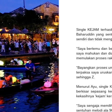
J
K
Single KEJAM terhasil
b
k
Baharuddin yang sen
y
sendiri dan tidak men
t
“Saya bertemu dan be
saya mahukan dan dia 
memulakan proses rak
“Bayangkan proses un
J
terpaksa saya uruska
sehingga Z.
k
i
Menurut Ayu, single 
s
berkisar sepasang ke
kekasihnya ‘kejam’ ker
K
k
T
“Saya sengaja memili
d
sentuhan melodi ala 9