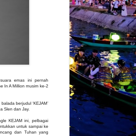
alkan sedikit identiti balada klasik
gannya sebelum ini, sebaliknya
moden berteraskan slow rock balada.
suara emas ini pernah
e In A Million musim ke-2
AMARAN :
JUL
28
PENJUALAN TIKET
 balada berjudul ‘KEJAM’
KONSERT EKSLUSIF
ma Slen dan Jay.
‘MANGU DI KUALA
LUMPUR’ DI ZEPP KL
ngle KEJAM ini, pelbagai
KINI DI TAHAP
untukkan untuk sampai ke
BAHAYA
rancang dan Tuhan yang