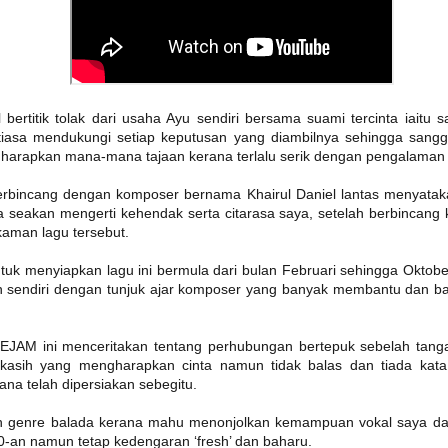
HARITH ZAZMAN DAN YONNYBOII RAIKAN
UN
19
MAKNA KELUARGA MENERUSI SINGLE BAHARU,
“SEMPURNA”
uala Lumpur, 18 Jun 2026 - Bersempena sambutan Hari Bapa yang
 bertitik tolak dari usaha Ayu sendiri bersama suami tercinta iaitu
akal tiba, Harith Zazman dan Yonnyboii bergabung buat julung
alinya menerusi single baharu berjudul “Sempurna”, sebuah karya
tiasa mendukungi setiap keputusan yang diambilnya sehingga san
ang meraikan kasih sayang, penerimaan dan penghargaan
gharapkan mana-mana tajaan kerana terlalu serik dengan pengalaman 
erhadap insan yang melengkapkan kehidupan.
rbincang dengan komposer bernama Khairul Daniel lantas menyata
seakan mengerti kehendak serta citarasa saya, setelah berbincang k
aman lagu tersebut.
tuk menyiapkan lagu ini bermula dari bulan Februari sehingga Oktob
LOVEBITES METAL QUEEN DARI JEPUN BAKAL
UN
n sendiri dengan tunjuk ajar komposer yang banyak membantu dan ban
17
AMUKAN MALAYSIA 4 OKTOBER
Selepas hampir sedekad membina nama sebagai antara
umpulan heavy metal wanita paling berpengaruh di dunia, akhirnya
mpian peminat tempatan untuk menyaksikan Lovebites beraksi
KEJAM ini menceritakan tentang perhubungan bertepuk sebelah tanga
ecara langsung bakal menjadi kenyataan.
kasih yang mengharapkan cinta namun tidak balas dan tiada kata
ana telah dipersiakan sebegitu.
umpulan sensasi dari Tokyo, Jepun itu disahkan akan mengadakan
onsert sulung mereka di Malaysia menerusi Lovebites: Outstanding
our Live In Kuala Lumpur yang dijadual berlangsung pada 4 Oktober
h genre balada kerana mahu menonjolkan kemampuan vokal saya da
epan di Zepp Kuala Lumpur.
0-an namun tetap kedengaran ‘fresh’ dan baharu.