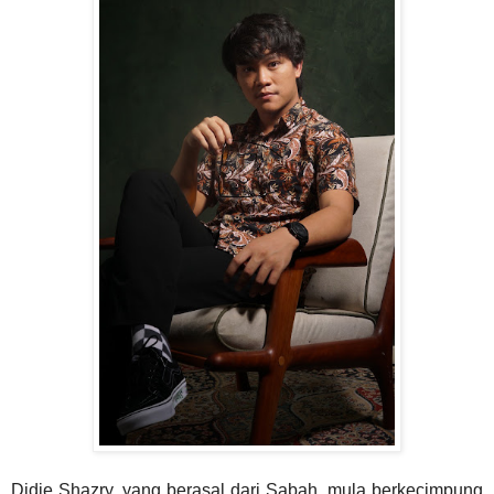
Didie Shazry, yang berasal dari Sabah, mula berkecimpung