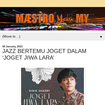
▼
08 January, 2023
JAZZ BERTEMU JOGET DALAM
‘JOGET JIWA LARA’