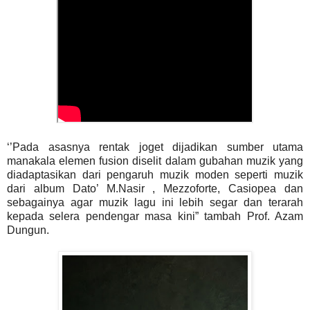
‘’Pada asasnya rentak joget dijadikan sumber utama
manakala elemen fusion diselit dalam gubahan muzik yang
diadaptasikan dari pengaruh muzik moden seperti muzik
dari album Dato’ M.Nasir , Mezzoforte, Casiopea dan
sebagainya agar muzik lagu ini lebih segar dan terarah
kepada selera pendengar masa kini” tambah Prof. Azam
Dungun.