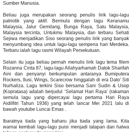
Sumber Manusia.
Beliau juga merupakan seorang penulis lirik lagu-lagu
patriotik yang aktif. Bermula dengan lagu Keranamu
Malaysia, Jalur Gemilang, Bunga Raya, Satu Malaysia,
Malaysia tercinta, Untukmu Malaysia, dan terbaru Sehati
Sejiwa menjadikan Siso seorang penulis lirik yang banyak
menyumbang idea untuk lagu-lagu sempena hari Merdeka.
Terbaru ialah lagu rasmi Wilayah Persekutuan.
Selain itu juga beliau pernah menulis lirik lagu tema filem
Rozanna Cinta 87, lagu-lagu Allahyarhamah Datok Sharifah
Aini dan penyanyi berkumpulan antaranya Bumiputera
Rockers, Ilusi, Wings, Scarecrow hinggalah di era Dato’ Siti
Nurhaliza. Lagu terkini Siso bersama Sani Sudin & Usop
(Kopratasa) adalah berjudul ‘Selamat Hari Raya’ (rakaman
semula lagu yang dipercayai lagu pertama Hari Raya
Aidilfitri Tahun 1936) yang telah lancar Mei 2021 lalu di
bawah youtube Luncai Emas .
Ibaratnya tiada yang baharu jika tiada yang lama. Kita
warnai kembali lagu-lagu puisi menjadi tatapan dan halwa