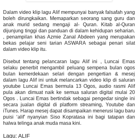
Dalam video klip lagu Alif mempunyai banyak falsafah yang
boleh dirungkaikan. Memaparkan seorang sang guru dan
anak murid sedang mengaji al- Quran. Kitab al-Quran
dijunjung tinggi dan panduan di dalam kehidupan seharian.
, penampilan khas Azmie Zanal Abdeen yang merupakan
bekas pelajar seni tarian ASWARA sebagai penari silat
dalam video klip itu.
Disebut tentang pelancaran lagu Alif ini , Luncai Emas
selaku penerbit mengambil peluang sempena bulan ogos
bulan kemerdekaan selari dengan pengertian & mesej
dalam lagu Alif ini untuk melancarkan video klip di saluran
youtube Luncai Emas bermula 13 Ogos, audio rasmi Alif
pula akan dimuat naik ke semua saluran digital mulai 20
Ogos . Luncai Emas bertindak sebagai pengedar single ini
secara jualan digital di platform streaming, Youtube dan
iTunes. Harap mesej dapat disampaikan menerusi lagu baru
puisi ‘alif’ nyanyian Siso Kopratasa ini bagi tatapan dan
halwa telinga anak muda masa kini.
Lagu: ALIF