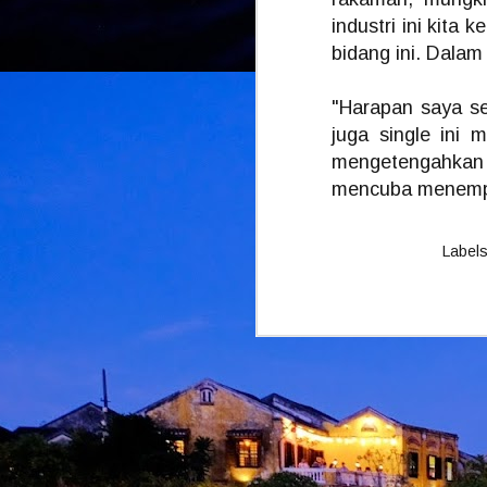
industri ini kita
bidang ini. Dala
M
"Harapan saya se
juga single ini 
d
m
mengetengahkan l
H
J
mencuba menempat
Label
M
A
m
b