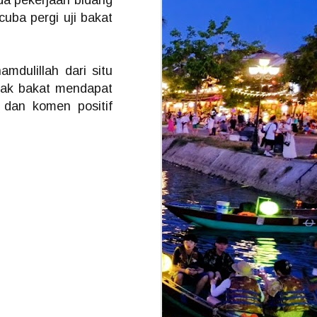
ada pekerjaan bidang
cuba pergi uji bakat
mdulillah dari situ
mpak bakat mendapat
m dan komen positif