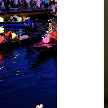
KIDD SANTHE
AUG
4
MEMANG "AKU
LEVEL LAIN"
KUALA LUMPUR, 31 JULAI 2026
– Selepas mencipta impak di
pentas antarabangsa menerusi
"Naa Vera Level", Kidd Santhe
kini membuka lembaran baharu