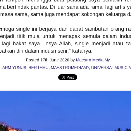
 kena bertindak pantas. Di luar sana ada ramai lagi arti
m masa sama, sama juga mendapat sokongan keluarga 
ROCKQUEEN ELLA " HOMECOMING " BAKAL
AY
6
TAKLUK STADIUM BATU KAWAN 25 JULAI
moga single ini berjaya dan dapat sambutan orang r
KUALA LUMPUR, 5 MEI 2026 – Sebuah sidang media khas
menjadi titik mula untuk menapak semula dalam indu
iadakan pada hari ini bertempat di Odeon Kuala Lumpur bagi
engumumkan penganjuran konsert Majlis Tertinggi Rockqueen Ella:
agi bakat saya. Insya Allah, single menjadi atau t
omecoming Edisi 60 Permata Biru yang bakal berlangsung pada 25
ulai 2026 ini di Stadium Negeri Pulau Pinang, Batu Kawan.
kan diri dalam indusri seni," katanya.
Posted
17th June 2020
by
Maestro Media My
s:
ARM YUNUS
BERTEMU
MAESTROMEDIAMY
UNIVERSAL MUSIC 
" LAST MAN STANDING 2026 " AWIE BAKAL
AY
6
GEGARKAN STADIUM MERDEKA 12 SEPTEMBER
KUALA LUMPUR, 4 Mei 2026: Legenda rock tanah air, Dato’
wie, bakal mengukir satu lagi sejarah menerusi konsert berskala
ega AWIE ROCK KING - LAST MAN STANDING 2026 yang akan
erlangsung di Stadium Merdeka pada 12 September 2026 ini.