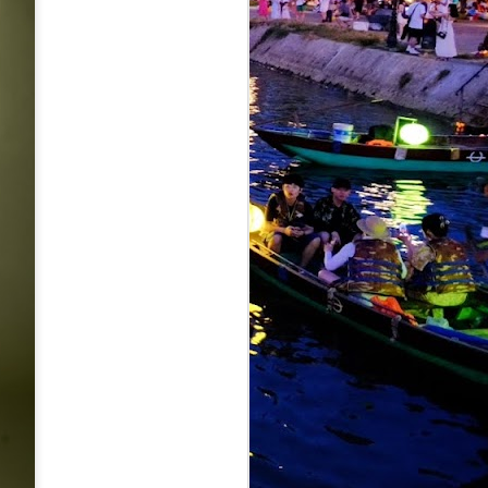
alkan sedikit identiti balada klasik
gannya sebelum ini, sebaliknya
moden berteraskan slow rock balada.
AMARAN :
JUL
28
PENJUALAN TIKET
KONSERT EKSLUSIF
‘MANGU DI KUALA
LUMPUR’ DI ZEPP KL
KINI DI TAHAP
BAHAYA