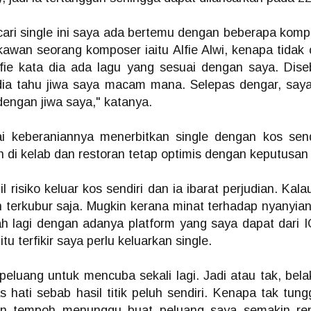
ari single ini saya ada bertemu dengan beberapa komp
SENTUHAN EMOSI RASI JIWA GHEA INDRAWARI
AY
 kawan seorang komposer iaitu Alfie Alwi, kenapa tida
11
SAMPAI KEPADA PEMINAT
lfie kata dia ada lagu yang sesuai dengan saya. Di
Ghea Indrawari akhirnya merealisasikan impiannya untuk
 dia tahu jiwa saya macam mana. Selepas dengar, saya
ertemu peminat Malaysia menerusi konsert solo istimewa “GHEA
NDRAWARI: RASI JIWA – Live in Kuala Lumpur” yang berlangsung
engan jiwa saya," katanya.
enuh emosional di Zepp Kuala Lumpur pada 8 Mei lalu.
uat pertama kali tampil dengan konsert penuh di Malaysia, Ghea
i keberaniannya menerbitkan single dengan kos send
embuktikan popularitinya bukan sekadar bersandarkan angka
enstriman digital semata-mata, tetapi kekuatan sebenar penyanyi itu
 di kelab dan restoran tetap optimis dengan keputusan 
erletak pada keupayaannya menyampaikan emosi secara jujur di
tas pentas.
 risiko keluar kos sendiri dan ia ibarat perjudian. Kalau
" KAU BERSAMA DIA " KLANGIT MENAMPILKAN
AY
an terkubur saja. Mugkin kerana minat terhadap nyanyia
6
DINA RIJEU
h lagi dengan adanya platform yang saya dapat dari
Kumpulan pop rock popular, Klangit kembali mengukuhkan
u terfikir saya perlu keluarkan single.
edudukan mereka dalam industri muzik tempatan menerusi
elancaran single terbaharu berjudul “Kau Bersama Dia”, sebuah
arya yang menyelami sisi paling rapuh dalam perasaan manusia -
ehilangan, penerimaan dan keikhlasan dalam mencintai.
 peluang untuk mencuba sekali lagi. Jadi atau tak, bel
 hati sebab hasil titik peluh sendiri. Kenapa tak tun
in tempoh menunggu buat peluang saya semakin re