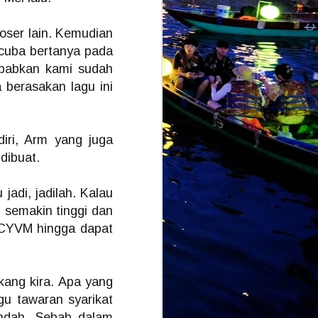
oser lain. Kemudian
k cuba bertanya pada
sebabkan kami sudah
 berasakan lagu ini
iri, Arm yang juga
dibuat.
 jadi, jadilah. Kalau
n semakin tinggi dan
 ICYVM hingga dapat
akang kira. Apa yang
ggu tawaran syarikat
ndah. Sebab dalam