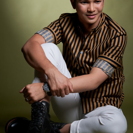
Syafiq apabila dia meningg
yang sering dikaitkan den
mempertaruhkan sentuhan 
DOLLA KEMBALI
TERKINI DARI
AUG
JUL
3
LINCAH
31
C.RINO OLEH CARLO
MENAMPILKAN IKON
RINO KOLEKSI
RAP THAILAND
TERBARU
F.HERO DALAM "
KACAMATA HITAM
G.O.A.T "
DENGAN DUA
CERMIN MATA HITAM
KUALA LUMPUR, 31 Julai 2026 -
SETIAP HARI
Selepas penantian selama lapan