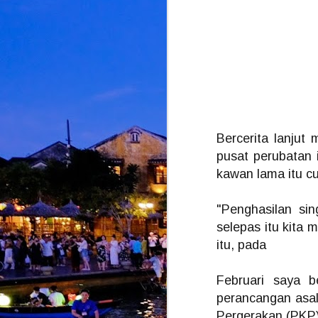
M
d
d
d
A
S
Bercerita lanjut
pusat perubatan 
kawan lama itu c
M
"Penghasilan si
selepas itu kita
itu, pada
K
p
i
b
Februari saya b
perancangan asal
Pergerakan (PKP),