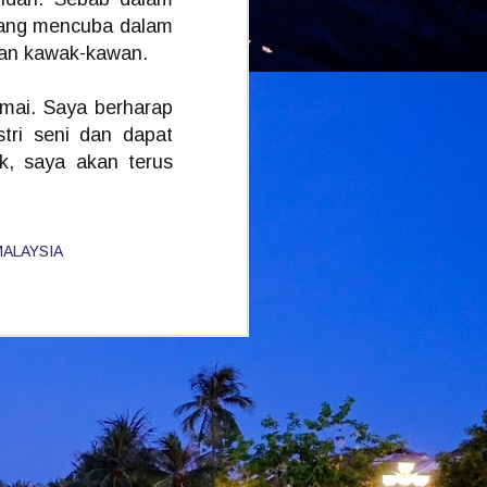
s yang mencuba dalam
dan kawak-kawan.
amai. Saya berharap
stri seni dan dapat
ak, saya akan terus
MALAYSIA