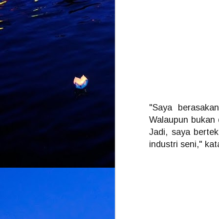
J
K
d
L
U
d
d
"Saya berasakan
Walaupun bukan d
Jadi, saya berte
M
industri seni," ka
k
k
L
b
bu