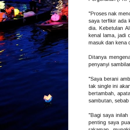
"Proses nak menc
M
saya terfikir ada
dia. Kebetulan A
kenal lama, jadi
b
I
masuk dan kena d
p
B
Ditanya mengena
m
p
penyanyi sambilan
t
a
"Saya berani ambil
M
tak single ini ak
bertambah, apata
sambutan, sebab it
k
p
k
k
"Bagi saya inilah
penting saya puas
rakaman, mungk