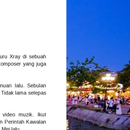
Juru Xray di sebuah
 komposer yang juga
uari lalu. Sebulan
 Tidak lama selepas
video muzik. Ikut
an Perintah Kawalan
Mei lalu.