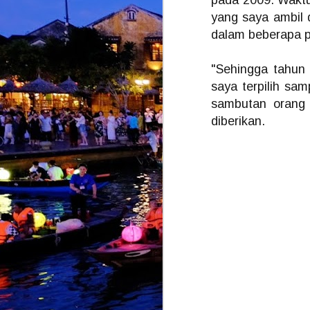
pada 2009. Waktu 
yang saya ambil d
dalam beberapa pr
J
"Sehingga tahun 
K
b
saya terpilih sa
k
sambutan orang r
y
t
diberikan.
J
k
i
s
K
k
T
d