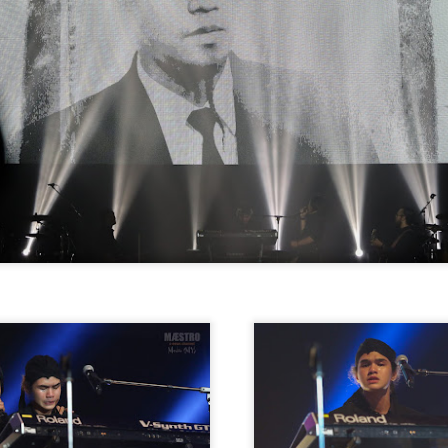
“AJAR AKU” SATUKAN DUA DUNIA MUZIK DALAM
AY
14
KOLABORASI UNIK
KUALA LUMPUR, 14 MEI 2026 – Selepas lebih dua dekad
ikenali menerusi karya-karya balada dan pop alternatif yang dekat
engan jiwa pendengar, Aizat Amdan kini membuka lembaran baharu
alam perjalanan seninya menerusi single terbaharu berjudul “Ajar
ku”, sebuah kolaborasi bersama band post-hardcore popular,
ekumpulan Orang Gila (SOG).
KONSERT 3 VETO GABUNGKAN TIGA GERGASI
AY
13
ROCK WINGS , SEARCH & XPDC ATAS SATU
PENTAS
UALA LUMPUR, 13 Mei 2026- Selepas sekian lama dinantikan,
eminat muzik rock tanah air bakal disajikan dengan sebuah konsert
stimewa apabila kumpulan Search,Wings & XPDC digandingkan
uat pertama kalinya dalam Konsert 3 Veto.