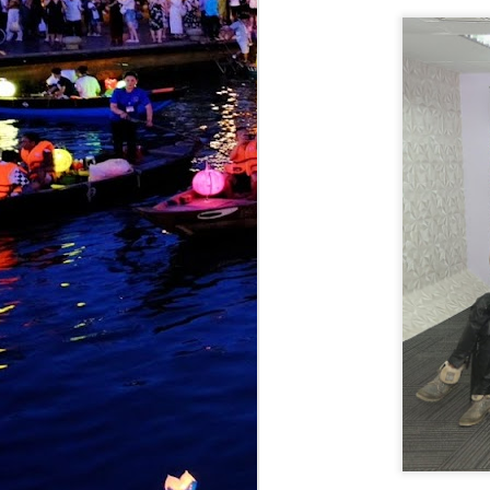
KIDD SANTHE
AUG
4
MEMANG "AKU
LEVEL LAIN"
KUALA LUMPUR, 31 JULAI 2026
– Selepas mencipta impak di
pentas antarabangsa menerusi
"Naa Vera Level", Kidd Santhe
kini membuka lembaran baharu