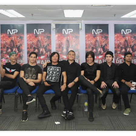
Syafiq apabila dia meningg
yang sering dikaitkan den
mempertaruhkan sentuhan 
DOLLA KEMBALI
TERKINI DARI
AUG
JUL
3
LINCAH
31
C.RINO OLEH CARLO
MENAMPILKAN IKON
RINO KOLEKSI
RAP THAILAND
TERBARU
F.HERO DALAM "
KACAMATA HITAM
G.O.A.T "
DENGAN DUA
CERMIN MATA HITAM
KUALA LUMPUR, 31 Julai 2026 -
SETIAP HARI
Selepas penantian selama lapan