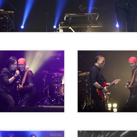
ROCKQUEEN ELLA " HOMECOMING " BAKAL
AY
6
TAKLUK STADIUM BATU KAWAN 25 JULAI
KUALA LUMPUR, 5 MEI 2026 – Sebuah sidang media khas
iadakan pada hari ini bertempat di Odeon Kuala Lumpur bagi
engumumkan penganjuran konsert Majlis Tertinggi Rockqueen Ella:
omecoming Edisi 60 Permata Biru yang bakal berlangsung pada 25
ulai 2026 ini di Stadium Negeri Pulau Pinang, Batu Kawan.
" LAST MAN STANDING 2026 " AWIE BAKAL
AY
6
GEGARKAN STADIUM MERDEKA 12 SEPTEMBER
KUALA LUMPUR, 4 Mei 2026: Legenda rock tanah air, Dato’
wie, bakal mengukir satu lagi sejarah menerusi konsert berskala
ega AWIE ROCK KING - LAST MAN STANDING 2026 yang akan
erlangsung di Stadium Merdeka pada 12 September 2026 ini.