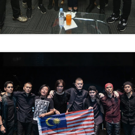
HARITH ZAZMAN DAN YONNYBOII RAIKAN
UN
19
MAKNA KELUARGA MENERUSI SINGLE BAHARU,
“SEMPURNA”
uala Lumpur, 18 Jun 2026 - Bersempena sambutan Hari Bapa yang
akal tiba, Harith Zazman dan Yonnyboii bergabung buat julung
alinya menerusi single baharu berjudul “Sempurna”, sebuah karya
ang meraikan kasih sayang, penerimaan dan penghargaan
erhadap insan yang melengkapkan kehidupan.
LOVEBITES METAL QUEEN DARI JEPUN BAKAL
UN
17
AMUKAN MALAYSIA 4 OKTOBER
Selepas hampir sedekad membina nama sebagai antara
umpulan heavy metal wanita paling berpengaruh di dunia, akhirnya
mpian peminat tempatan untuk menyaksikan Lovebites beraksi
ecara langsung bakal menjadi kenyataan.
umpulan sensasi dari Tokyo, Jepun itu disahkan akan mengadakan
onsert sulung mereka di Malaysia menerusi Lovebites: Outstanding
our Live In Kuala Lumpur yang dijadual berlangsung pada 4 Oktober
epan di Zepp Kuala Lumpur.