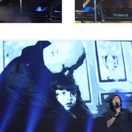
SENTUHAN EMOSI RASI JIWA GHEA INDRAWARI
AY
11
SAMPAI KEPADA PEMINAT
Ghea Indrawari akhirnya merealisasikan impiannya untuk
ertemu peminat Malaysia menerusi konsert solo istimewa “GHEA
NDRAWARI: RASI JIWA – Live in Kuala Lumpur” yang berlangsung
enuh emosional di Zepp Kuala Lumpur pada 8 Mei lalu.
uat pertama kali tampil dengan konsert penuh di Malaysia, Ghea
embuktikan popularitinya bukan sekadar bersandarkan angka
enstriman digital semata-mata, tetapi kekuatan sebenar penyanyi itu
erletak pada keupayaannya menyampaikan emosi secara jujur di
tas pentas.
" KAU BERSAMA DIA " KLANGIT MENAMPILKAN
AY
6
DINA RIJEU
Kumpulan pop rock popular, Klangit kembali mengukuhkan
edudukan mereka dalam industri muzik tempatan menerusi
elancaran single terbaharu berjudul “Kau Bersama Dia”, sebuah
arya yang menyelami sisi paling rapuh dalam perasaan manusia -
ehilangan, penerimaan dan keikhlasan dalam mencintai.