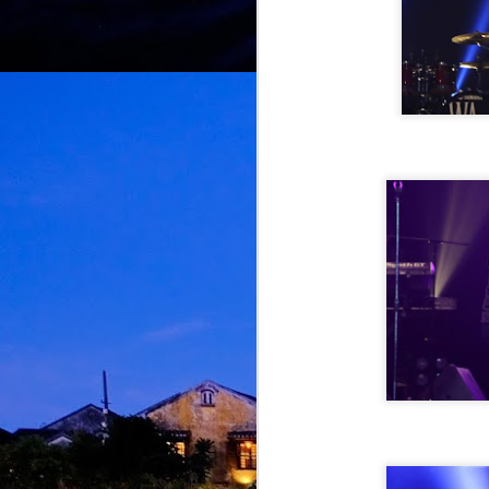
M
d
m
H
J
M
A
m
b