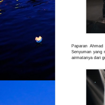
J
K
d
L
U
d
d
Paparan Ahmad D
Senyuman yang m
airmatanya dari 
M
k
k
L
b
bu