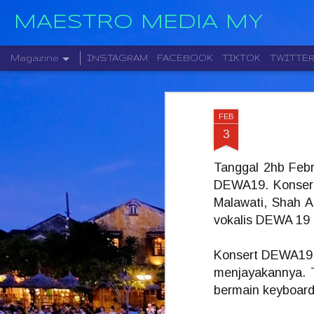
MAESTRO MEDIA MY
Magazine
INSTAGRAM
FACEBOOK
TIKTOK
TWITTE
FEB
3
Tanggal 2hb Febr
DEWA19. Konsert
Malawati, Shah 
vokalis DEWA 19 
Konsert DEWA19 k
menjayakannya. T
bermain keyboard