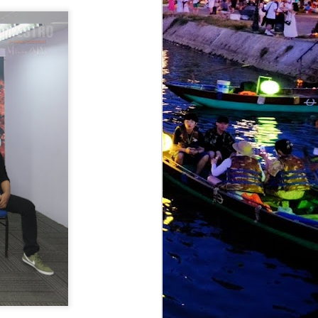
alkan sedikit identiti balada klasik
gannya sebelum ini, sebaliknya
moden berteraskan slow rock balada.
AMARAN :
JUL
28
PENJUALAN TIKET
KONSERT EKSLUSIF
‘MANGU DI KUALA
LUMPUR’ DI ZEPP KL
KINI DI TAHAP
BAHAYA