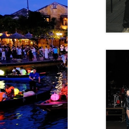
J
K
b
k
y
t
J
k
i
s
K
k
T
d