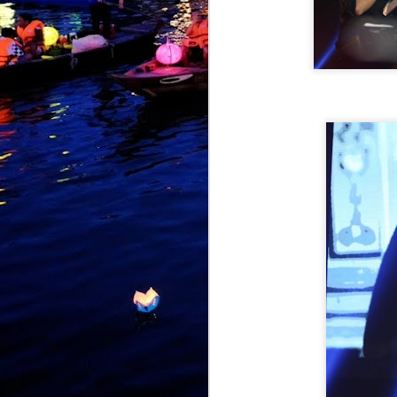
M
b
I
p
B
m
p
t
a
M
k
p
k
k