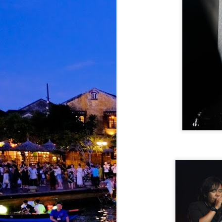
M
d
d
d
A
S
M
K
p
i
b