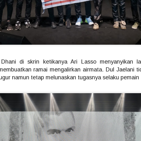
BAHANG MENJELANG KONSERT 3 DEKAD UNGU
UN
8
KIAN TERASA! MARSHA BAKAL BERAKSI
BERSAMA UNGU
UALA LUMPUR, 25 MEI 2026 – Bahang menjelang konsert yang
itunggu-tunggu ramai “Ungu 3 Dasawarsa: Special Night in Kuala
umpur” kini semakin dirasai apabila kumpulan legenda Indonesia,
ngu, bersedia untuk meraikan perjalanan seni mereka selama tiga
ekad bersama peminat di Malaysia dalam sebuah malam yang
ijangka penuh emosi, nostalgia dan kejutan istimewa.
hani di skrin ketikanya Ari Lasso menyanyikan l
embuatkan ramai mengalirkan airmata. Dul Jaelani t
gugur namun tetap melunaskan tugasnya selaku pemain
LATIHAN PESTAPORA MALAYSIA 2026 UMUM
AY
24
BARISAN PENUH ARTIS!
KUALA LUMPUR, 21 MEI 2026 – Selepas mencetuskan
eterujaan dalam kalangan peminat menerusi pengumuman edisi
edua serta sambutan hangat terhadap jualan “Blind Sale Tickets”,
atihan Pestapora Malaysia 2026 kini secara rasmi mengumumkan
arisan penuh artis yang bakal menjayakan festival muzik rentas
daya paling dinanti-nantikan tahun ini.