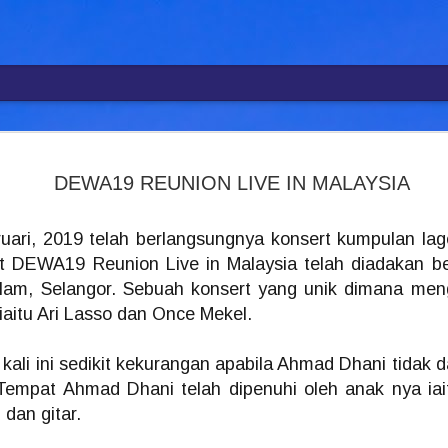
R
SYAFIQ F
AUG
4
DEWA19 REUNION LIVE IN MALAYSIA
BANGKIT
PERTARUH
" SETELA
uari, 2019 telah berlangsungnya konsert kumpulan lag
 DEWA19 Reunion Live in Malaysia telah diadakan be
MENYEPI
Alam, Selangor. Sebuah konsert yang unik dimana me
KUALA LUMPUR, 4 Ogos – 
mempertaruhkan karya baha
iaitu Ari Lasso dan Once Mekel.
kembali mewarnai industri
terbaharu berjudul Cerita
baharu dalam perjalanan s
ali ini sedikit kekurangan apabila Ahmad Dhani tidak 
Single terbitan MVM Music 
empat Ahmad Dhani telah dipenuhi oleh anak nya iai
hari ini dalam satu majlis
 dan gitar.
syarikat berkenaan, Ariel P
Menariknya, Cerita Luka 