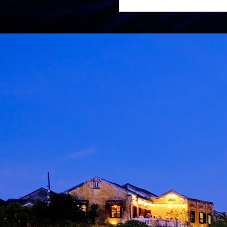
M
d
m
H
J
M
A
m
b