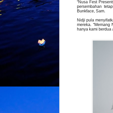
“Nusa Fest Present
persembahan tetap
Bunkface, Sam.
J
Nidji pula menyifa
mereka. “Memang N
K
hanya kami berdua 
d
L
U
d
d
M
k
k
L
b
bu