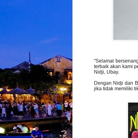
M
d
d
d
A
S
“Selamat bersenang
terbaik akan kami p
Nidji, Ubay.
Dengan Nidji dan B
jika tidak memiliki 
M
K
p
i
b