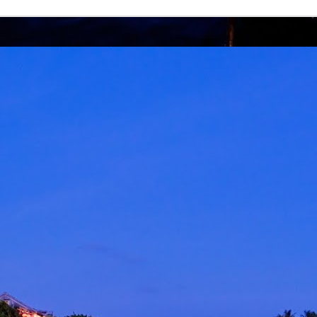
ROCKQUEEN ELLA " HOMECOMING " BAKAL
AY
6
TAKLUK STADIUM BATU KAWAN 25 JULAI
KUALA LUMPUR, 5 MEI 2026 – Sebuah sidang media khas
iadakan pada hari ini bertempat di Odeon Kuala Lumpur bagi
engumumkan penganjuran konsert Majlis Tertinggi Rockqueen Ella:
omecoming Edisi 60 Permata Biru yang bakal berlangsung pada 25
ulai 2026 ini di Stadium Negeri Pulau Pinang, Batu Kawan.
" LAST MAN STANDING 2026 " AWIE BAKAL
AY
6
GEGARKAN STADIUM MERDEKA 12 SEPTEMBER
KUALA LUMPUR, 4 Mei 2026: Legenda rock tanah air, Dato’
wie, bakal mengukir satu lagi sejarah menerusi konsert berskala
ega AWIE ROCK KING - LAST MAN STANDING 2026 yang akan
erlangsung di Stadium Merdeka pada 12 September 2026 ini.