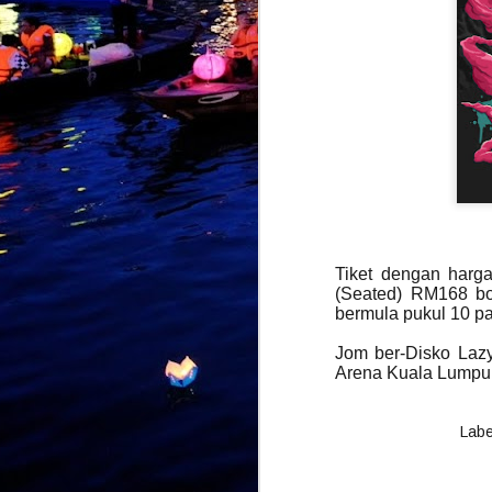
M
b
I
p
B
m
p
t
a
Tiket dengan harg
(Seated) RM168 bo
bermula pukul 10 pa
M
Jom ber-Disko Laz
Arena Kuala Lumpur
k
p
k
k
Labe