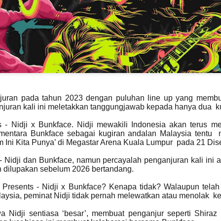
Syafiq apabila dia meningg
yang sering dikaitkan den
mempertaruhkan sentuhan 
juran pada tahun 2023 dengan puluhan line up yang membu
anjuran kali ini meletakkan tanggungjawab kepada hanya dua k
 - Nidji x Bunkface. Nidji mewakili Indonesia akan terus 
mentara Bunkface sebagai kugiran andalan Malaysia tentu m
lam Ini Kita Punya’ di Megastar Arena Kuala Lumpur pada 21 Di
DOLLA KEMBALI
TERKINI DARI
AUG
JUL
- Nidji dan Bunkface, namun percayalah penganjuran kali in
3
LINCAH
31
C.RINO OLEH CARLO
an dilupakan sebelum 2026 bertandang.
MENAMPILKAN IKON
RINO KOLEKSI
RAP THAILAND
TERBARU
Presents - Nidji x Bunkface? Kenapa tidak? Walaupun telah
F.HERO DALAM "
KACAMATA HITAM
aysia, peminat Nidji tidak pernah melewatkan atau menolak k
G.O.A.T "
DENGAN DUA
CERMIN MATA HITAM
a Nidji sentiasa ‘besar’, membuat penganjur seperti Shiraz 
KUALA LUMPUR, 31 Julai 2026 -
SETIAP HARI
Selepas penantian selama lapan