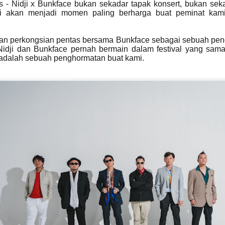
s - Nidji x Bunkface bukan sekadar tapak konsert, bukan sek
i akan menjadi momen paling berharga buat peminat kami
BAHANG MENJELANG KONSERT 3 DEKAD UNGU
UN
8
KIAN TERASA! MARSHA BAKAL BERAKSI
tkan perkongsian pentas bersama Bunkface sebagai sebuah pe
BERSAMA UNGU
idji dan Bunkface pernah bermain dalam festival yang s
UALA LUMPUR, 25 MEI 2026 – Bahang menjelang konsert yang
adalah sebuah penghormatan buat kami.
itunggu-tunggu ramai “Ungu 3 Dasawarsa: Special Night in Kuala
umpur” kini semakin dirasai apabila kumpulan legenda Indonesia,
ngu, bersedia untuk meraikan perjalanan seni mereka selama tiga
ekad bersama peminat di Malaysia dalam sebuah malam yang
ijangka penuh emosi, nostalgia dan kejutan istimewa.
LATIHAN PESTAPORA MALAYSIA 2026 UMUM
AY
24
BARISAN PENUH ARTIS!
KUALA LUMPUR, 21 MEI 2026 – Selepas mencetuskan
eterujaan dalam kalangan peminat menerusi pengumuman edisi
edua serta sambutan hangat terhadap jualan “Blind Sale Tickets”,
atihan Pestapora Malaysia 2026 kini secara rasmi mengumumkan
arisan penuh artis yang bakal menjayakan festival muzik rentas
daya paling dinanti-nantikan tahun ini.