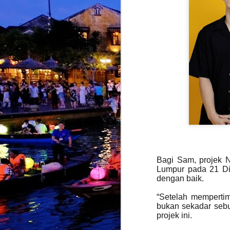
J
K
b
k
y
t
J
Bagi Sam, projek N
k
Lumpur pada 21 Di
i
dengan baik.
s
“Setelah memperti
K
bukan sekadar sebu
k
T
projek ini.
d