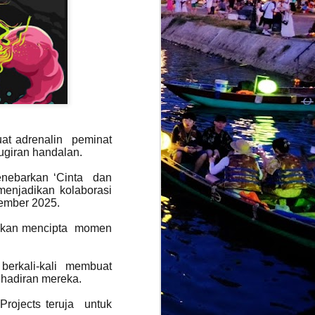
alkan sedikit identiti balada klasik
gannya sebelum ini, sebaliknya
moden berteraskan slow rock balada.
at adrenalin peminat
ugiran handalan.
menebarkan ‘Cinta dan
enjadikan kolaborasi
sember 2025.
AMARAN :
JUL
i akan mencipta momen
28
PENJUALAN TIKET
KONSERT EKSLUSIF
‘MANGU DI KUALA
 berkali-kali membuat
LUMPUR’ DI ZEPP KL
ehadiran mereka.
KINI DI TAHAP
BAHAYA
Projects teruja untuk