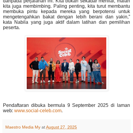
daripada perjalanan ini. Kita bukan sekadar
menilai, malah
kita juga membimbing. Paling penting, kita turut membantu
membuka pintu kepada
mereka yang berpotensi untuk
mengetengahkan bakat dengan lebih berani dan yakin,”
kata Nabila yang
juga aktif dalam latihan dan pemilihan
peserta.
Pendaftaran dibuka bermula 9 September 2025 di laman
web:
www.social-celeb.com
.
Maestro Media My
at
August 27, 2025