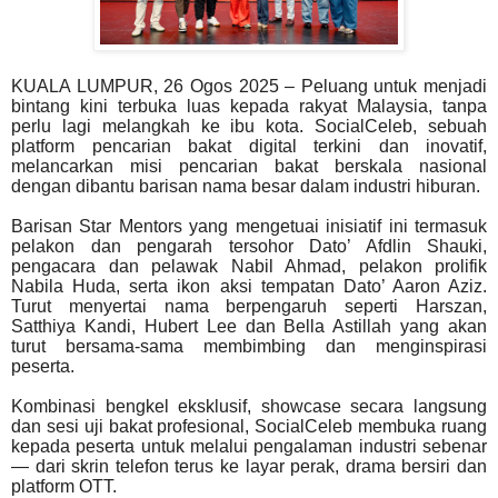
KUALA LUMPUR, 26 Ogos 2025 – Peluang untuk menjadi
bintang kini terbuka luas kepada rakyat
Malaysia, tanpa
perlu lagi melangkah ke ibu kota. SocialCeleb, sebuah
platform pencarian bakat digital
terkini dan inovatif,
melancarkan misi pencarian bakat berskala nasional
dengan dibantu barisan nama
besar dalam industri hiburan.
Barisan Star Mentors yang mengetuai inisiatif ini termasuk
pelakon dan pengarah tersohor Dato’ Afdlin
Shauki,
pengacara dan pelawak Nabil Ahmad, pelakon prolifik
Nabila Huda, serta ikon aksi tempatan
Dato’ Aaron Aziz.
Turut menyertai nama berpengaruh seperti Harszan,
Satthiya Kandi, Hubert Lee dan
Bella Astillah yang akan
turut bersama-sama membimbing dan menginspirasi
peserta.
Kombinasi bengkel eksklusif, showcase secara langsung
dan sesi uji bakat profesional, SocialCeleb
membuka ruang
kepada peserta untuk melalui pengalaman industri sebenar
— dari skrin telefon terus
ke layar perak, drama bersiri dan
platform OTT.