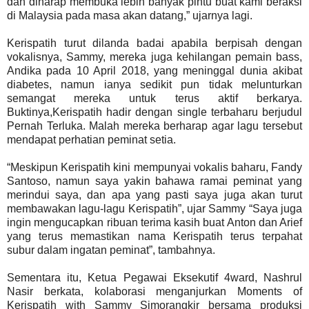
dan diharap membuka lebih banyak pintu buat kami beraksi
di Malaysia pada masa akan datang,” ujarnya lagi.
Kerispatih turut dilanda badai apabila berpisah dengan
vokalisnya, Sammy, mereka juga kehilangan pemain bass,
Andika pada 10 April 2018, yang meninggal dunia akibat
diabetes, namun ianya sedikit pun tidak melunturkan
semangat mereka untuk terus aktif berkarya.
Buktinya,Kerispatih hadir dengan single terbaharu berjudul
Pernah Terluka. Malah mereka berharap agar lagu tersebut
mendapat perhatian peminat setia.
“Meskipun Kerispatih kini mempunyai vokalis baharu, Fandy
Santoso, namun saya yakin bahawa
ramai peminat yang
merindui saya, dan apa yang pasti saya juga akan turut
membawakan lagu-lagu
Kerispatih”, ujar Sammy
“Saya juga
ingin mengucapkan ribuan terima kasih buat Anton dan Arief
yang terus memastikan
nama Kerispatih terus terpahat
subur dalam ingatan peminat”, tambahnya.
Sementara itu, Ketua Pegawai Eksekutif 4ward, Nashrul
Nasir berkata, kolaborasi menganjurkan
Moments of
Kerispatih with Sammy Simorangkir bersama produksi