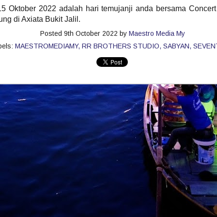
 15 Oktober 2022 adalah hari temujanji anda bersama Conce
g di Axiata Bukit Jalil.
SENTUHAN EMOSI RASI JIWA GHEA INDRAWARI
AY
Posted
9th October 2022
by
Maestro Media My
11
SAMPAI KEPADA PEMINAT
bels:
MAESTROMEDIAMY
RR BROTHERS STUDIO
SABYAN
SEVEN
Ghea Indrawari akhirnya merealisasikan impiannya untuk
ertemu peminat Malaysia menerusi konsert solo istimewa “GHEA
NDRAWARI: RASI JIWA – Live in Kuala Lumpur” yang berlangsung
enuh emosional di Zepp Kuala Lumpur pada 8 Mei lalu.
uat pertama kali tampil dengan konsert penuh di Malaysia, Ghea
embuktikan popularitinya bukan sekadar bersandarkan angka
enstriman digital semata-mata, tetapi kekuatan sebenar penyanyi itu
erletak pada keupayaannya menyampaikan emosi secara jujur di
tas pentas.
" KAU BERSAMA DIA " KLANGIT MENAMPILKAN
AY
6
DINA RIJEU
Kumpulan pop rock popular, Klangit kembali mengukuhkan
edudukan mereka dalam industri muzik tempatan menerusi
elancaran single terbaharu berjudul “Kau Bersama Dia”, sebuah
arya yang menyelami sisi paling rapuh dalam perasaan manusia -
ehilangan, penerimaan dan keikhlasan dalam mencintai.