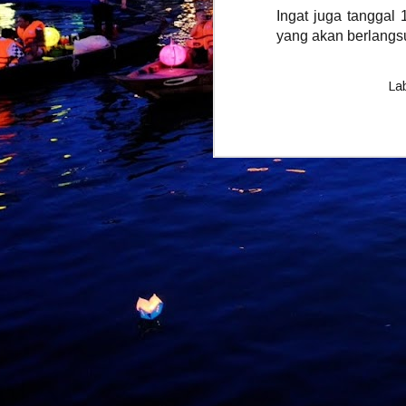
Ingat juga tanggal
yang akan berlangsun
M
La
b
I
p
B
m
p
t
a
M
k
p
k
k