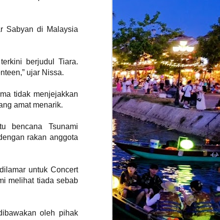
r Sabyan di Malaysia
rkini berjudul Tiara.
teen,” ujar Nissa.
ama tidak menjejakkan
yang amat menarik.
tu bencana Tsunami
dengan rakan anggota
 dilamar untuk Concert
i melihat tiada sebab
dibawakan oleh pihak