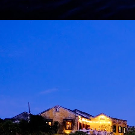
M
d
m
H
J
M
A
m
b