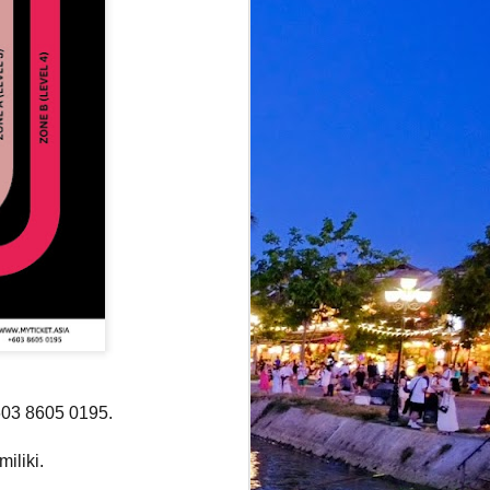
+603 8605 0195.
iliki.