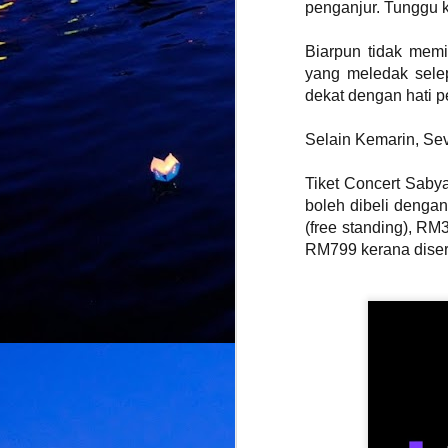
penganjur. Tunggu ka
Biarpun tidak memi
J
yang meledak sele
dekat dengan hati p
K
d
Selain Kemarin, Se
L
U
d
Tiket Concert Sabya
d
boleh dibeli denga
(free standing), RM
RM799 kerana disert
M
k
k
L
b
bu