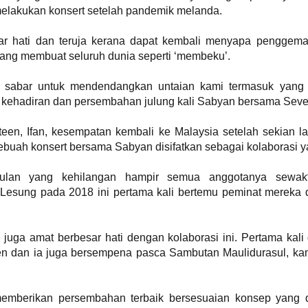
melakukan konsert setelah pandemik melanda.
HARITH ZAZMAN DAN YONNYBOII RAIKAN
UN
ar hati dan teruja kerana dapat kembali menyapa penggema
19
MAKNA KELUARGA MENERUSI SINGLE BAHARU,
ang membuat seluruh dunia seperti ‘membeku’.
“SEMPURNA”
uala Lumpur, 18 Jun 2026 - Bersempena sambutan Hari Bapa yang
akal tiba, Harith Zazman dan Yonnyboii bergabung buat julung
 sabar untuk mendendangkan untaian kami termasuk yang te
alinya menerusi single baharu berjudul “Sempurna”, sebuah karya
 kehadiran dan persembahan julung kali Sabyan bersama Seven
ang meraikan kasih sayang, penerimaan dan penghargaan
erhadap insan yang melengkapkan kehidupan.
teen, Ifan, kesempatan kembali ke Malaysia setelah sekian l
sebuah konsert bersama Sabyan disifatkan sebagai kolaborasi 
ulan yang kehilangan hampir semua anggotanya sewak
LOVEBITES METAL QUEEN DARI JEPUN BAKAL
UN
Lesung pada 2018 ini pertama kali bertemu peminat mereka 
17
AMUKAN MALAYSIA 4 OKTOBER
Selepas hampir sedekad membina nama sebagai antara
umpulan heavy metal wanita paling berpengaruh di dunia, akhirnya
mpian peminat tempatan untuk menyaksikan Lovebites beraksi
juga amat berbesar hati dengan kolaborasi ini. Pertama kali
ecara langsung bakal menjadi kenyataan.
 dan ia juga bersempena pasca Sambutan Maulidurasul, kam
umpulan sensasi dari Tokyo, Jepun itu disahkan akan mengadakan
onsert sulung mereka di Malaysia menerusi Lovebites: Outstanding
our Live In Kuala Lumpur yang dijadual berlangsung pada 4 Oktober
emberikan persembahan terbaik bersesuaian konsep yang 
epan di Zepp Kuala Lumpur.