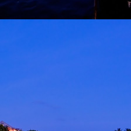
ROCKQUEEN ELLA " HOMECOMING " BAKAL
AY
6
TAKLUK STADIUM BATU KAWAN 25 JULAI
KUALA LUMPUR, 5 MEI 2026 – Sebuah sidang media khas
iadakan pada hari ini bertempat di Odeon Kuala Lumpur bagi
engumumkan penganjuran konsert Majlis Tertinggi Rockqueen Ella:
omecoming Edisi 60 Permata Biru yang bakal berlangsung pada 25
ulai 2026 ini di Stadium Negeri Pulau Pinang, Batu Kawan.
" LAST MAN STANDING 2026 " AWIE BAKAL
AY
6
GEGARKAN STADIUM MERDEKA 12 SEPTEMBER
KUALA LUMPUR, 4 Mei 2026: Legenda rock tanah air, Dato’
wie, bakal mengukir satu lagi sejarah menerusi konsert berskala
ega AWIE ROCK KING - LAST MAN STANDING 2026 yang akan
erlangsung di Stadium Merdeka pada 12 September 2026 ini.