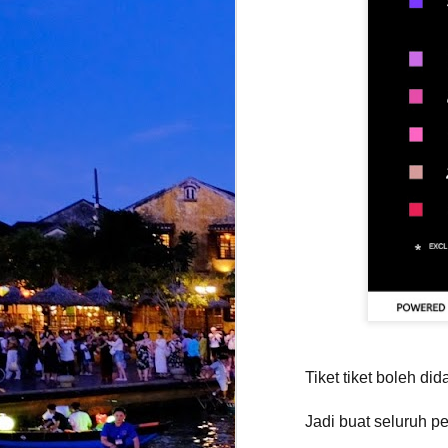
M
d
d
d
A
S
M
K
p
i
Tiket tiket boleh d
b
Jadi buat seluruh pe