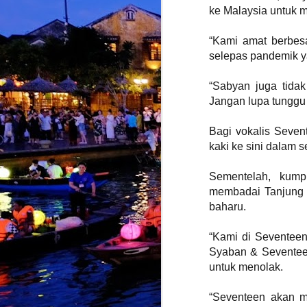
ke Malaysia untuk 
J
“Kami amat berbes
selepas pandemik y
K
b
“Sabyan juga tidak
k
Jangan lupa tunggu
y
t
Bagi vokalis Seven
kaki ke sini dalam 
Sementelah, kump
J
membadai Tanjung 
baharu.
k
i
“Kami di Seventeen 
s
Syaban & Seventeen
untuk menolak.
K
k
T
“Seventeen akan m
d