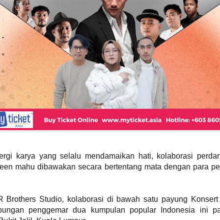
Syafiq apabila dia meningg
yang sering dikaitkan den
mempertaruhkan sentuhan 
ergi karya yang selalu mendamaikan hati, kolaborasi perd
DOLLA KEMBALI
TERKINI DARI
AUG
JUL
3
LINCAH
31
C.RINO OLEH CARLO
en mahu dibawakan secara bertentang mata dengan para pem
MENAMPILKAN IKON
RINO KOLEKSI
RAP THAILAND
TERBARU
F.HERO DALAM "
KACAMATA HITAM
 Brothers Studio, kolaborasi di bawah satu payung Konser
G.O.A.T "
DENGAN DUA
ungan penggemar dua kumpulan popular Indonesia ini p
CERMIN MATA HITAM
KUALA LUMPUR, 31 Julai 2026 -
SETIAP HARI
Selepas penantian selama lapan