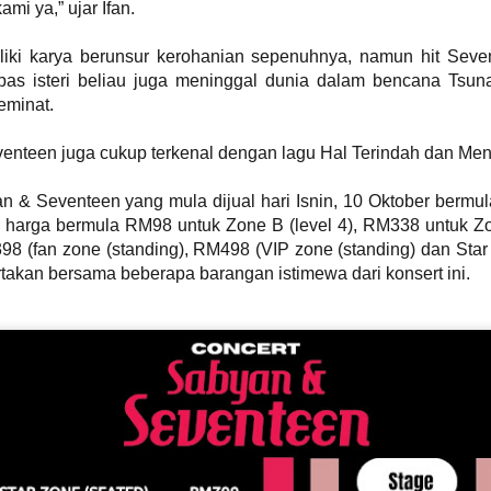
mi ya,” ujar Ifan.
liki karya berunsur kerohanian sepenuhnya, namun hit Seve
BAHANG MENJELANG KONSERT 3 DEKAD UNGU
UN
8
KIAN TERASA! MARSHA BAKAL BERAKSI
pas isteri beliau juga meninggal dunia dalam bencana Tsu
BERSAMA UNGU
eminat.
UALA LUMPUR, 25 MEI 2026 – Bahang menjelang konsert yang
itunggu-tunggu ramai “Ungu 3 Dasawarsa: Special Night in Kuala
venteen juga cukup terkenal dengan lagu Hal Terindah dan M
umpur” kini semakin dirasai apabila kumpulan legenda Indonesia,
ngu, bersedia untuk meraikan perjalanan seni mereka selama tiga
ekad bersama peminat di Malaysia dalam sebuah malam yang
n & Seventeen yang mula dijual hari Isnin, 10 Oktober bermul
ijangka penuh emosi, nostalgia dan kejutan istimewa.
n harga bermula RM98 untuk Zone B (level 4), RM338 untuk Zo
398 (fan zone (standing), RM498 (VIP zone (standing) dan Star 
akan bersama beberapa barangan istimewa dari konsert ini.
LATIHAN PESTAPORA MALAYSIA 2026 UMUM
AY
24
BARISAN PENUH ARTIS!
KUALA LUMPUR, 21 MEI 2026 – Selepas mencetuskan
eterujaan dalam kalangan peminat menerusi pengumuman edisi
edua serta sambutan hangat terhadap jualan “Blind Sale Tickets”,
atihan Pestapora Malaysia 2026 kini secara rasmi mengumumkan
arisan penuh artis yang bakal menjayakan festival muzik rentas
daya paling dinanti-nantikan tahun ini.